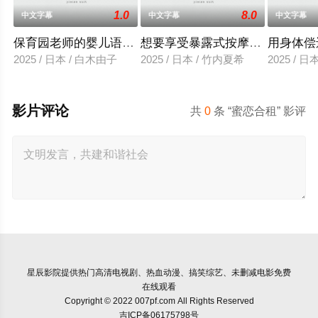
1.0
8.0
中文字幕
中文字幕
中文字幕
保育园老师的婴儿语让人超兴奋
想要享受暴露式按摩的已婚女子
用身体偿
2025 / 日本 / 白木由子
2025 / 日本 / 竹内夏希
2025 / 
影片评论
共
0
条 “蜜恋合租” 影评
星辰影院
提供热门高清电视剧、热血动漫、搞笑综艺、未删减电影免费
在线观看
Copyright © 2022 007pf.com All Rights Reserved
吉ICP备06175798号