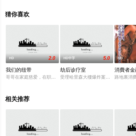
信息可移步至豆瓣电影、电视猫或剧情网等平台了解。
猜你喜欢
2.0
5.0
HD
HD中字
HD
我们的纽带
劫后诊疗室
消費者金
哥哥在家庭慈爱，在职场利他，而弟弟却被周遭的人斥责自我，
受理哈里森大樓爆炸案生還者心理輔
路地裏消
相关推荐