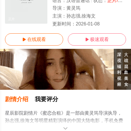
语言：
汉语普通话
状态：
正片/高清
导演：
黄灵筠
主演：
孙志强,徐海文
正片
更新时间：
2026-01-08
在线观看
极速观看


剧情介绍
我要评分
星辰影院剧情片《蜜恋合租》是一部由黄灵筠导演执导，
孙志强,徐海文等明星精彩演绎的中国大陆电影，手机免费
观看高清无删减完整版电影大全就来星辰影视，更多相关
