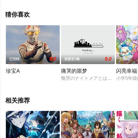
揭晓（已完结），手机免费观看高清无删减完整版动漫全
集就来星辰影视，更多相关信息可移步至豆瓣动漫、电视
猜你喜欢
猫或剧情网等平台了解。
6.0
9.0
已完结
更新至3集
已完结
珍宝A
痛哭的噩梦
闪亮幸福
慟哭のナイトメアとは、MikuMikuD
小学5年
相关推荐