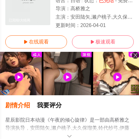
语言：
日语
状态：
已完结
- 免费在线观看
导演：
高桥雅之
主演：
安田陆矢,濑户桃子,大久保瑠美,铃代纱弓,伊藤美来,花泽香菜
已完结/大结局
更新时间：
2026-04-01
在线观看
极速观看


剧情介绍
我要评分
星辰影院日本动漫《午夜的倾心旋律》是一部由高桥雅之
导演执导，安田陆矢,濑户桃子,大久保瑠美,铃代纱弓,伊藤
美来,花泽香菜等明星精彩演绎的日本动漫，大结局剧情已
