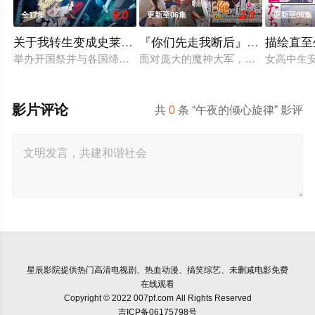
9.0
2.0
全17集
更新至06集
更新至06集
关于我转生变成史莱姆这档事第四季
『你们先走我断后』，于是10年
描绘直至
举办开国祭并与各国缔结邦交的魔国联邦，开始朝着实现人类与
面对庞大的魔神大军，为了回避全灭
女高中生
影片评论
共
0
条 “午夜的倾心旋律” 影评
星辰影院
提供热门高清电视剧、热血动漫、搞笑综艺、未删减电影免费
在线观看
Copyright © 2022 007pf.com All Rights Reserved
吉ICP备06175798号