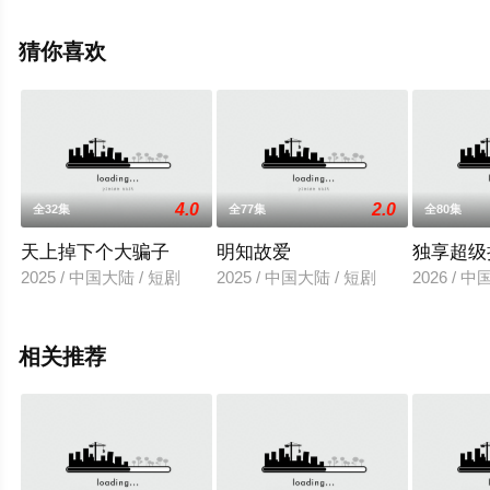
就来星辰影视，更多相关信息可移步至豆瓣电视剧、电视
猫或剧情网等平台了解。
猜你喜欢
4.0
2.0
全32集
全77集
全80集
天上掉下个大骗子
明知故爱
独享超级
2025 / 中国大陆 / 短剧
2025 / 中国大陆 / 短剧
2026 / 
相关推荐