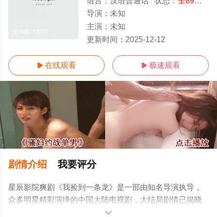
语言：
汉语普通话
状态：
全89集
- 
导演：
未知
主演：
未知
全89集/大结局
更新时间：
2025-12-12
在线观看
极速观看


剧情介绍
我要评分
星辰影院爽剧《我捡到一条龙》是一部由知名导演执导，
众多明星精彩演绎的中国大陆电视剧，大结局剧情已揭晓
（全89集），手机免费观看高清无删减完整版电视剧全集
