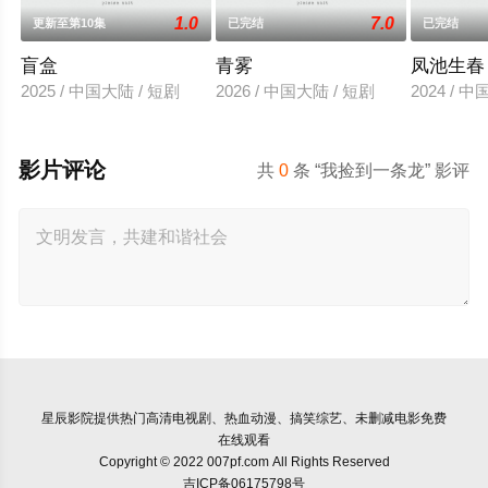
1.0
7.0
更新至第10集
已完结
已完结
盲盒
青雾
凤池生春
2025 / 中国大陆 / 短剧
2026 / 中国大陆 / 短剧
2024 / 
影片评论
共
0
条 “我捡到一条龙” 影评
星辰影院
提供热门高清电视剧、热血动漫、搞笑综艺、未删减电影免费
在线观看
Copyright © 2022 007pf.com All Rights Reserved
吉ICP备06175798号