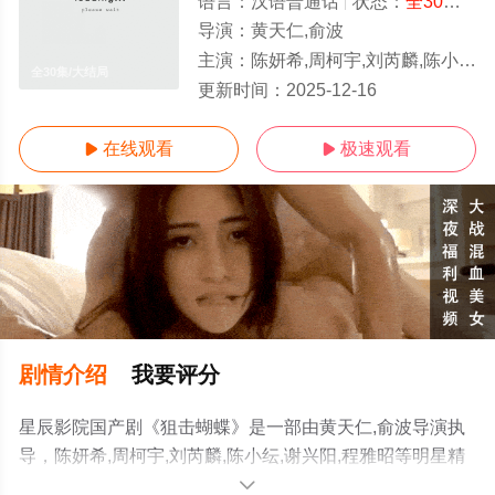
语言：
汉语普通话
状态：
全30集
- 
导演：
黄天仁,俞波
主演：
陈妍希,周柯宇,刘芮麟,陈小纭,谢兴阳,程雅昭
全30集/大结局
更新时间：
2025-12-16
在线观看
极速观看


剧情介绍
我要评分
星辰影院国产剧《狙击蝴蝶》是一部由黄天仁,俞波导演执
导，陈妍希,周柯宇,刘芮麟,陈小纭,谢兴阳,程雅昭等明星精
彩演绎的中国大陆电视剧，大结局剧情已揭晓（全30
