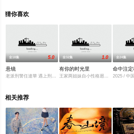
集），手机免费观看高清无删减完整版电视剧全集就来星
辰影视，更多相关信息可移步至豆瓣电视剧、电视猫或剧
猜你喜欢
情网等平台了解。
5.0
1.0
全18集
全32集
全24集
悬镜
有你的时光里
命中注定
老派刑警任達華 遇上刑警队长朱雨辰 ，双雄联手、悬案不在话
王家两姐妹自小性格迥异，姐姐王焱
2025 /
相关推荐