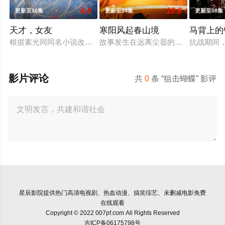
4.0
10.0
更新至16集
更新至14集
更新至08集
天才，女友
寒阳风起春山境
马背上的
根据素光同同名小说改编。江逾白长大以后，林知夏忽然对他说：
故事发生在远离尘嚣的春日山野，两
抗战期间
影片评论
共
0
条 “狙击蝴蝶” 影评
星辰影院
提供热门高清电视剧、热血动漫、搞笑综艺、未删减电影免费
在线观看
Copyright © 2022 007pf.com All Rights Reserved
吉ICP备06175798号