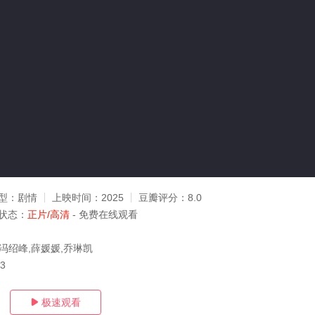
型：
剧情
上映时间：
2025
豆瓣评分：
8.0
状态：
正片/高清
- 免费在线观看
,冯绍峰,薛媛媛,乔琳凯
03
极速观看
