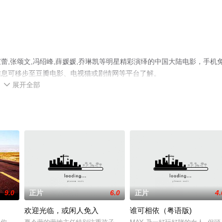
,张颂文,冯绍峰,薛媛媛,乔琳凯等明星精彩演绎的中国大陆电影，手机
信息可移步至豆瓣电影、电视猫或剧情网等平台了解。
展开全部

9.0
正片
6.0
正片
4.
欢迎光临，或闲人免入
谁可相依（粤语版)