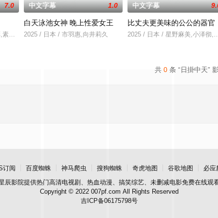
7.0
中文字幕
1.0
中文字幕
9.
白天泳池女神 晚上性爱女王
比丈夫更美味的公公的器官
,秀彬,素美,崔敏浩,时宇,金东宇,韩蔚
2025 / 日本 / 市羽惠,向井莉久
2025 / 日本 / 星野麻美,小泽彻
共
0
条 “日掛中天” 
S订阅
百度蜘蛛
神马爬虫
搜狗蜘蛛
奇虎地图
谷歌地图
必应
星辰影院
提供热门高清电视剧、热血动漫、搞笑综艺、未删减电影免费在线观
Copyright © 2022 007pf.com All Rights Reserved
吉ICP备06175798号