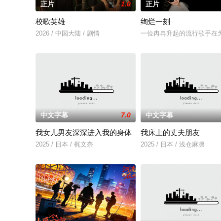
正片
1.0
正片
校歌英雄
绚烂一刻
2026 / 中国大陆 / 剧情
一位冉冉升起的流行歌手在
中文字幕
7.0
中文字幕
我女儿男友深深进入我的身体
我床上的丈夫朋友
2025 / 日本 / 梶文奈
2025 / 日本 / 浅仓麻凛