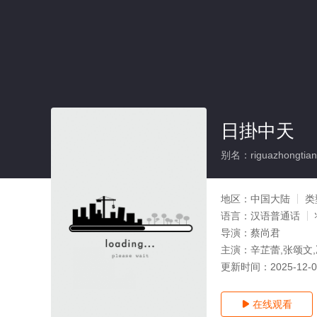
日掛中天
别名：riguazhongtian
地区：
中国大陆
类
语言：
汉语普通话
导演：
蔡尚君
主演：
辛芷蕾,张颂文
更新时间：
2025-12-
在线观看
