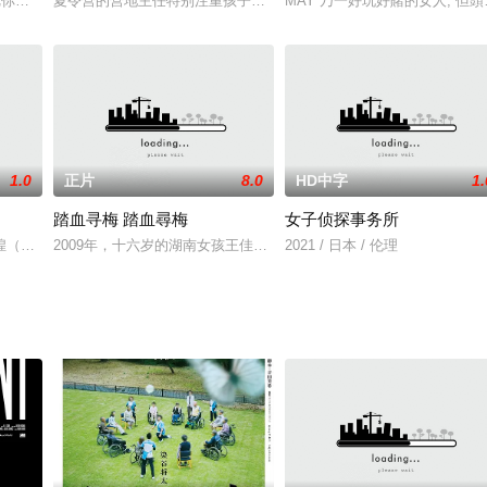
纽约布鲁克林的教士。他布道，从开始的平静，到逐渐
你驮去, 但你想去的地方, 就必须得马驮。所以, 在今天看来, 马已经不是蒙古
夏令营的营地主任特别注重孩子们的人身安全，于是定下了严厉规矩
MAY 乃一好玩好賭的女人, 但頭
1.0
正片
8.0
HD中字
1.
踏血寻梅 踏血尋梅
女子侦探事务所
南京汉禺影视制作 有限公司通过日期:2
煌（钟发 饰）和其徒弟发现了一座古墓，墓中躺着三具额头上贴有符纸的僵尸
2009年，十六岁的湖南女孩王佳梅（春夏 饰）追随改嫁的妈妈和姐
2021 / 日本 / 伦理