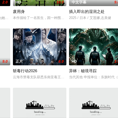
2.0
HD
10.0
中文字幕
9.
废用身
插入即出的湿润之处
为她的巡回演唱会首秀做准备的同时，努力应对名利和行业压力的复杂压力，揭
本作描绘了一名医生，因一种围绕“废用身”——因瘫痪等原因已无恢
2025 / 日本 / 艾莲娜,志美健
9.0
正片
8.0
HD
1.
斩毒行动2026
异林：秘境寻踪
云海市禁毒支队获悉东南亚毒王廖爷将携600余公斤毒品来云交易，火
当代其他 申报单位：东旗时代