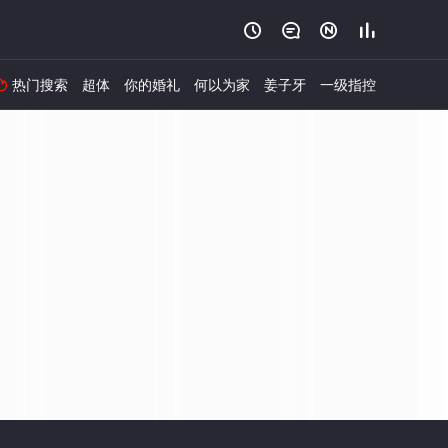




热门搜索
超体
你的婚礼
何以为家
姜子牙
一级指控
