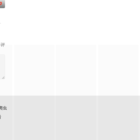
0
,有村望海
影评
爬虫
看