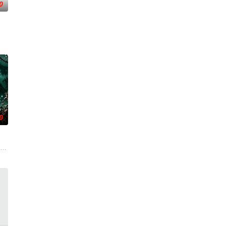
0
示了地下文化
复可能的四肢——的治疗方法，而一步步踏入在追
0
速成立“斩毒行动”专案组，借调警员安迪参战
（北京）影视文化传媒有限公司