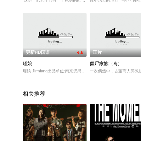
“这是一部几乎只有一个镜头的纪录片，纯粹得无与伦比。休伊是
你不想去的地方, 马不可能把
更新HD国语
4.0
正片
瑾娘
僵尸家族（粤)
瑾娘 Jirmiang出品单位:南京汉禺影视制作 有限公司摄制单位:
一次偶然中，古董商人郭敦
相关推荐