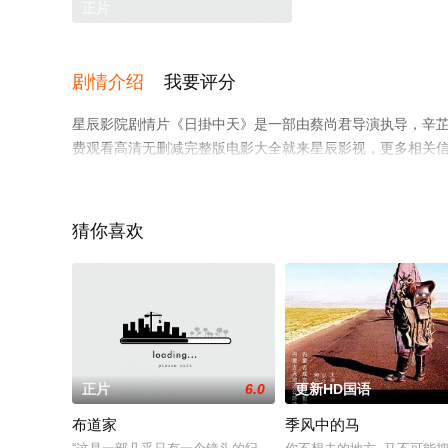
正片
剧情介绍
我要评分
星辰影院剧情片《日掛中天》是一部由蔡尚君导演执导，辛芷蕾
费观看高清无删减完整版电影大全就来星辰影视，更多相关
猜你喜欢
正片
6.0
更新HD国语
布道家
季风中的马