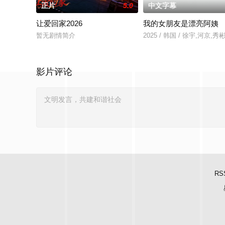
正片
5.0
中文字幕
让爱回家2026
我的女朋友是漂亮阿姨
暂无剧情简介
2025 / 韩国 / 徐宇,河京
影片评论
RS