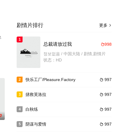
剧情片排行
更多

免
1
总裁请放过我
998

정보없음 / 中国大陆 / 剧情,剧情片
状态：HD
快乐工厂/Pleasure.Factory
997
2

拯救芙洛拉
997
3

白秋练
997
4

0
阴谋与爱情
997
5
