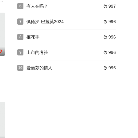
，并且认为一旦违反规条，意外就会发生。其中一个
腦簡單, 易信人. 有義氣, 故常三更貧五更富生活起居亂作一團. MAY
有人在吗？
997
6

佩德罗·巴拉莫2024
996
7

摧花手
996
8

0
上市的考验
996
9

爱丽莎的情人
996
10

，在僵尸的身
姐的脚步来到了香港，全新而陌生的环境，她感