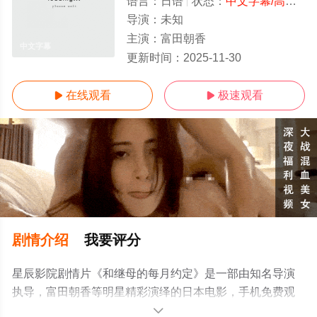
语言：
日语
状态：
中文字幕/高清
- 
导演：
未知
主演：
富田朝香
中文字幕
更新时间：
2025-11-30
在线观看
极速观看


剧情介绍
我要评分
星辰影院剧情片《和继母的每月约定》是一部由知名导演
执导，富田朝香等明星精彩演绎的日本电影，手机免费观
看高清无删减完整版电影大全就来星辰影视，更多相关信
