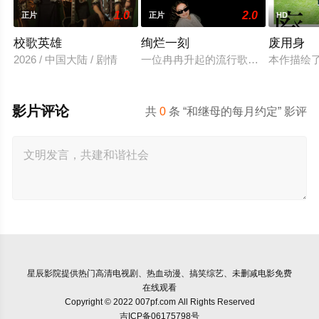
1.0
2.0
正片
正片
HD
校歌英雄
绚烂一刻
废用身
2026 / 中国大陆 / 剧情
一位冉冉升起的流行歌手在为她的巡
本作描绘
影片评论
共
0
条 “和继母的每月约定” 影评
星辰影院
提供热门高清电视剧、热血动漫、搞笑综艺、未删减电影免费
在线观看
Copyright © 2022 007pf.com All Rights Reserved
吉ICP备06175798号