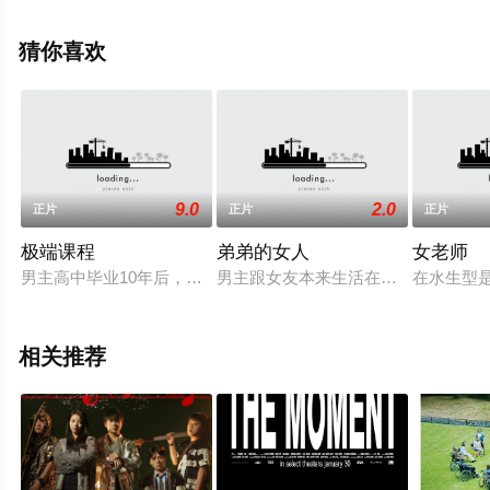
息可移步至豆瓣电影、电视猫或剧情网等平台了解。
猜你喜欢
9.0
2.0
正片
正片
正片
极端课程
弟弟的女人
女老师
男主高中毕业10年后，还想通过cheng人考试考上大学，得到
男主跟女友本来生活在一起，弟弟却
在水生型
相关推荐