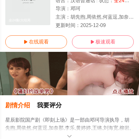
语言：
汉语普通话
状态：
全24集
- 
导演：
邓珂
主演：
胡先煦,周依然,何蓝逗,加奈那,李乐,黄婷婷,王锵,刘海宽,柳岩,袁文康,孙淳,杨玏,张晞临,黄圣池
全24集/大结局
更新时间：
2025-12-09
在线观看
极速观看


剧情介绍
我要评分
星辰影院国产剧《即刻上场》是一部由邓珂导演执导，胡
先煦,周依然,何蓝逗,加奈那,李乐,黄婷婷,王锵,刘海宽,柳岩,
袁文康,孙淳,杨玏,张晞临,黄圣池等明星精彩演绎的中国大
