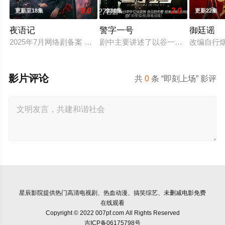
9.0
2.0
更新至18集
全30集
更新22集
夜语记
警字一号
御廷谣
2025年7月网络剧备案 当代 都市 海南越酷文化传媒有限公司
剧中主要讲述了以谷一诚（李 崇霄饰
改编自行
影片评论
共
0
条 “即刻上场” 影评
星辰影院
提供热门高清电视剧、热血动漫、搞笑综艺、未删减电影免费
在线观看
Copyright © 2022 007pf.com All Rights Reserved
吉ICP备06175798号