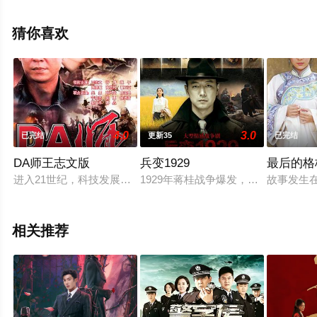
陆电视剧，大结局剧情已揭晓（全24集），手机免费观看
高清无删减完整版电视剧全集就来星辰影视，更多相关信
猜你喜欢
息可移步至豆瓣电视剧、电视猫或剧情网等平台了解。
4.0
3.0
已完结
更新35
已完结
DA师王志文版
兵变1929
最后的格
进入21世纪，科技发展日新月异，进而带动军事形成全新的格局
1929年蒋桂战争爆发，军阀势力割
故事发生
相关推荐