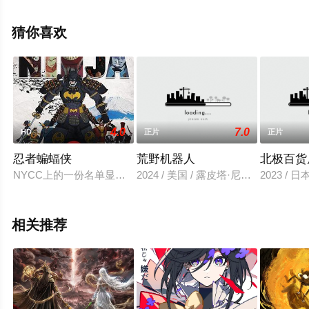
姬·洛,爱德华多·弗兰科,朱丽叶·多嫩菲尔德,杰森·曼楚克斯,
艾戈·乌迪姆,托马斯·列农,福琼·费姆斯特,梅丽莎·维亚西诺
猜你喜欢
尔,凯尔·穆尼,格洛丽亚·埃斯特凡,塞昆达·伍德,洛根·贝利,索
菲娅等明星精彩演绎的加拿大 / 美国电影，手机免费观看高
清无删减完整版电影大全就来星辰影视，更多相关信息可
移步至豆瓣电影、电视猫或剧情网等平台了解。
4.0
7.0
HD
正片
正片
忍者蝙蝠侠
荒野机器人
北极百货
NYCC上的一份名单显示，2018年中，华纳兄弟将与“爆炸头武士
2024 / 美国 / 露皮塔·尼永奥,佩德
2023 /
相关推荐