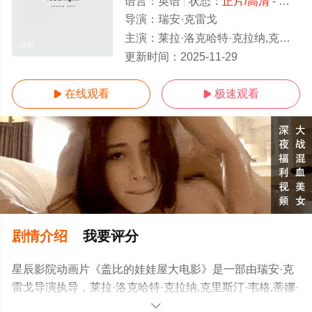
语言：
英语
状态：
正片/高清
- 免费在线观看
导演：
瑞安·克雷戈
主演：
莱拉·洛克哈特·克拉纳,克里斯汀·韦格,蒂娜·乌库,卡拉·塔萨拉,塔拉·斯特朗,多诺万·巴顿,圣蒂·尼尔森,玛姬·洛,爱德华多·弗兰科,
正片
更新时间：
2025-11-29
在线观看
极速观看


剧情介绍
我要评分
星辰影院动画片《盖比的娃娃屋大电影》是一部由瑞安·克
雷戈导演执导，莱拉·洛克哈特·克拉纳,克里斯汀·韦格,蒂娜·
乌库,卡拉·塔萨拉,塔拉·斯特朗,多诺万·巴顿,圣蒂·尼尔森,玛
