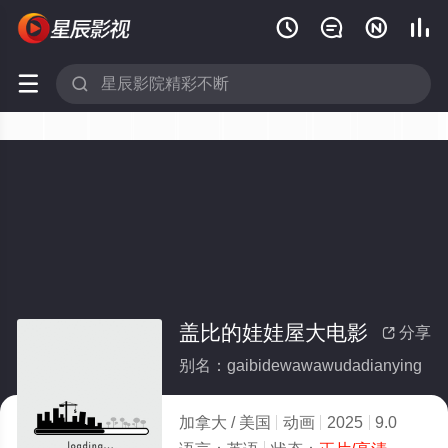






盖比的娃娃屋大电影
分享

别名：gaibidewawawudadianying
加拿大 / 美国
动画
2025
9.0