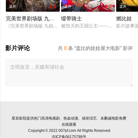
1.0
1.0
正片
正片
正片
完美世界剧场版 九劫焚天
缎带骑士
燃比娃
《完美世界剧场版 九劫焚天》是动画《完美世界》的第二部剧场
被毁灭的王国公主——萨菲娅。 灾厄
影片故事
影片评论
共
0
条 “盖比的娃娃屋大电影” 影评
星辰影院
提供热门高清电视剧、热血动漫、搞笑综艺、未删减电影免费
在线观看
Copyright © 2022 007pf.com All Rights Reserved
吉ICP备06175798号