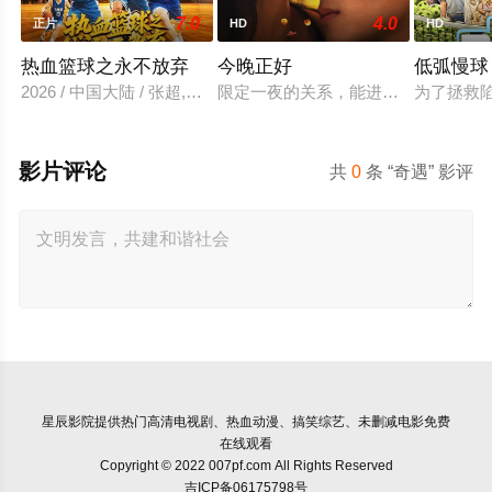
7.0
4.0
正片
HD
HD
热血篮球之永不放弃
今晚正好
低弧慢球
2026 / 中国大陆 / 张超,牛一臣,王志强,王云鹏,吴长青
限定一夜的关系，能进展到哪一步？
为了拯救
影片评论
共
0
条 “奇遇” 影评
星辰影院
提供热门高清电视剧、热血动漫、搞笑综艺、未删减电影免费
在线观看
Copyright © 2022 007pf.com All Rights Reserved
吉ICP备06175798号