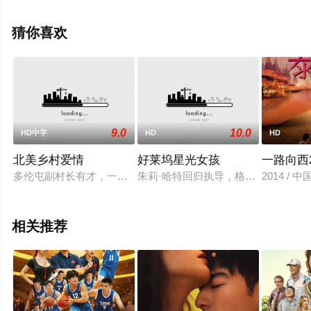
玉等明星精彩演绎的中国大陆电影，手机免费观看高清无
删减完整版电影大全就来星辰影视，更多相关信息可移步
猜你喜欢
至豆瓣电影、电视猫或剧情网等平台了解。
9.0
10.0
HD中字
HD
HD
北美乡村爱情
好莱坞星光女孩
一路向西
多伦屯副村长有才，一直想让自己的女儿三丫嫁给在城里发了大
朱莉·哈特回归执导，格蕾丝·万德沃
2014 / 
相关推荐