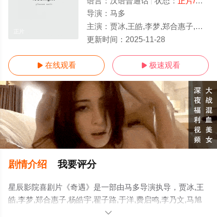
语言：
汉语普通话
状态：
正片/高清
导演：
马多
主演：
贾冰,王皓,李梦,郑合惠子,杨皓宇,翟子路,于洋,费启鸣,李乃文,马旭东,邓帅,李治良,冯满,郝瀚,李飞,小沈阳,徐浩伦,谭湘文,唐香玉
正片
更新时间：
2025-11-28
在线观看
极速观看


剧情介绍
我要评分
星辰影院喜剧片《奇遇》是一部由马多导演执导，贾冰,王
皓,李梦,郑合惠子,杨皓宇,翟子路,于洋,费启鸣,李乃文,马旭
东,邓帅,李治良,冯满,郝瀚,李飞,小沈阳,徐浩伦,谭湘文,唐香
