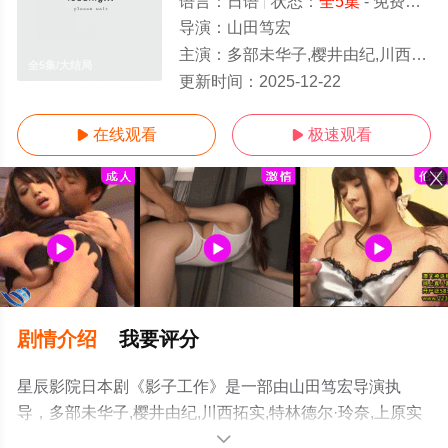
语言：
日语
状态：
全5集
- 免费在线观看
导演：
山田笃宏
主演：
多部未华子,樱井由纪,川西拓实,特林德尔·玲奈,上原实矩,须藤理彩,街田诗音,森冈龙,竹财辉之助,石田光,寺岛忍
全5集/大结局
更新时间：
2025-12-22
在线观看
极速观看


剧情介绍
我要评分
星辰影院日本剧《影子工作》是一部由山田笃宏导演执
导，多部未华子,樱井由纪,川西拓实,特林德尔·玲奈,上原实
矩,须藤理彩,街田诗音,森冈龙,竹财辉之助,石田光,寺岛忍等
