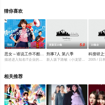
明星精彩演绎的日本电视剧，大结局剧情已揭晓（全5
集），手机免费观看高清无删减完整版电视剧全集就来星
猜你喜欢
辰影视，更多相关信息可移步至豆瓣电视剧、电视猫或剧
情网等平台了解。
6.0
5.0
完结
更新至10集
10集全
恶女～谁说工作不酷的？～
刑事7人 第八季
科搜研之
描述进入知名IT企业的田中麻里铃，被分配到没有升迁希望的备
新人坂下路敏（小泷望饰）被分配到
2005 / 日
相关推荐