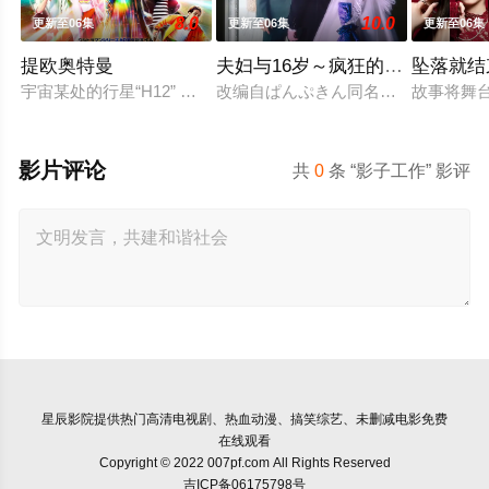
8.0
10.0
更新至06集
更新至06集
更新至06集
提欧奥特曼
夫妇与16岁～疯狂的邻居～
坠落就结
宇宙某处的行星“H12” 这颗与地球极其相似的星球，某日遭到
改编自ぱんぷきん同名原作，故事以
故事将舞
影片评论
共
0
条 “影子工作” 影评
星辰影院
提供热门高清电视剧、热血动漫、搞笑综艺、未删减电影免费
在线观看
Copyright © 2022 007pf.com All Rights Reserved
吉ICP备06175798号