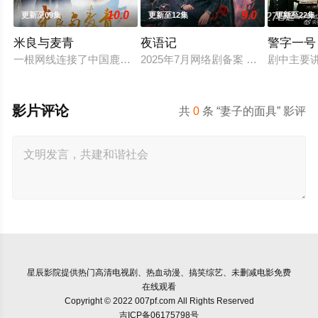
10.0
9.0
更新至09集
更新至12集
更新至22集
米良与麦青
夜语记
警字一号
一根网线连接了中国鹿鸣村和英国牛津，麦香通过视频向米良宣
2025年7月网络剧备案 当代 都市 
剧中主要
影片评论
共
0
条 “妻子的面具” 影评
星辰影院
提供热门高清电视剧、热血动漫、搞笑综艺、未删减电影免费
在线观看
Copyright © 2022 007pf.com All Rights Reserved
吉ICP备06175798号