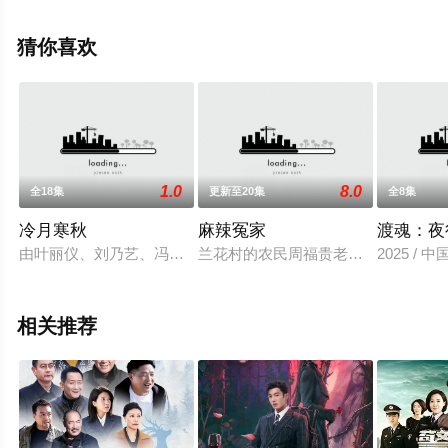
看高清无删减完整版电视剧全集就来星辰影视，更多相关
信息可移步至豆瓣电视剧、电视猫或剧情网等平台了解。
猜你喜欢
1.0
8.0
全18集
更新至20集
全8集
冷月寒秋
麻辣冤家
渡魂：夜
由叶丽仪、刘乃艺、冯浩、魏芳主演的20集电视剧《冷月寒秋》
兰花村的农民周福贵老婆死得早，他
2025 / 
相关推荐