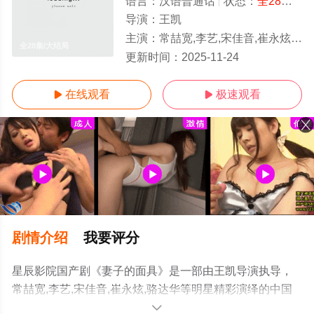
语言：
汉语普通话
状态：
全28集
- 
导演：
王凯
主演：
常喆宽,李艺,宋佳音,崔永炫,骆达华
全28集/大结局
更新时间：
2025-11-24
在线观看
极速观看


剧情介绍
我要评分
星辰影院国产剧《妻子的面具》是一部由王凯导演执导，
常喆宽,李艺,宋佳音,崔永炫,骆达华等明星精彩演绎的中国
大陆电视剧，大结局剧情已揭晓（全28集），手机免费观
