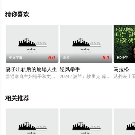
信息可移步至豆瓣电影、电视猫或剧情网等平台了解。
猜你喜欢
6.0
6.0
中文字幕
正片
HD中字
妻子出轨后的崩塌人生
逆风拳手
马拉松
普通家庭主妇裕子和丈夫在回家途中与一名男子发生争执。两人
2024 / 波兰 / ,埃里克·库尔姆,阿德里安
从外表上
相关推荐