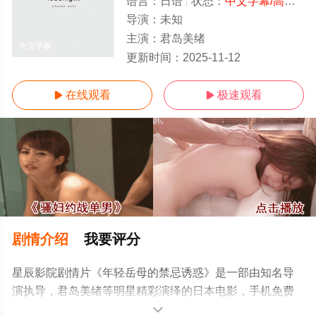
语言：
日语
状态：
中文字幕/高清
- 
导演：
未知
主演：
君岛美绪
中文字幕
更新时间：
2025-11-12
在线观看
极速观看


剧情介绍
我要评分
星辰影院剧情片《年轻岳母的禁忌诱惑》是一部由知名导
演执导，君岛美绪等明星精彩演绎的日本电影，手机免费
观看高清无删减完整版电影大全就来星辰影视，更多相关
