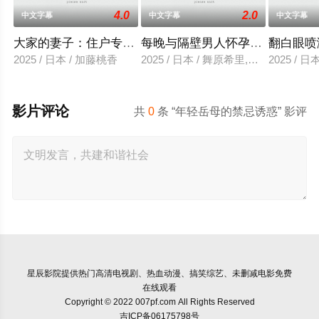
4.0
2.0
中文字幕
中文字幕
中文字幕
大家的妻子：住户专用洞口
每晚与隔壁男人怀孕性爱
翻白眼喷
2025 / 日本 / 加藤桃香
2025 / 日本 / 舞原希里,佐川金二
2025 / 
影片评论
共
0
条 “年轻岳母的禁忌诱惑” 影评
星辰影院
提供热门高清电视剧、热血动漫、搞笑综艺、未删减电影免费
在线观看
Copyright © 2022 007pf.com All Rights Reserved
吉ICP备06175798号