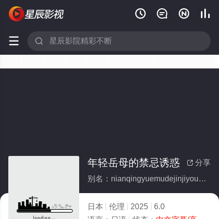






年轻岳母的禁忌诱惑
分享

别名：nianqingyuemudejinjiyouhuo
日本
伦理
2025
6.0