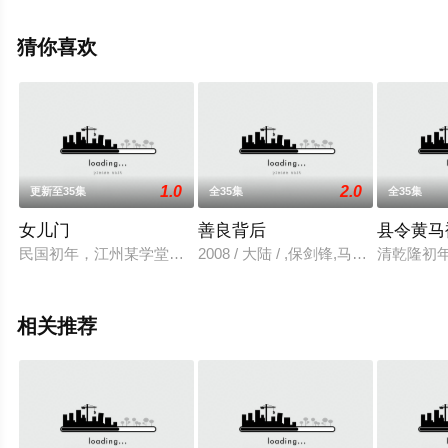
删减完整版电视剧全集就来星辰影视，更多相关信息可移
步至豆瓣电视剧、电视猫或剧情网等平台了解。
猜你喜欢
1.0
2.0
更新至35集
全35集
全35集
女儿门
善良背后
县令黄马
民国初年，江州某学堂的学生苏文慧（佟丽娅饰）因家遭变故，沦
2008 / 大陆 / ,保剑锋,马苏,陈紫
清乾隆初
相关推荐