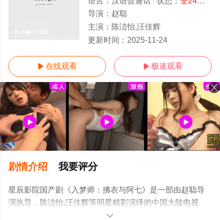
语言：
汉语普通话
状态：
全24集
- 
导演：
赵聪
主演：
陈洁怡,汪佳辉
全24集/大结局
更新时间：
2025-11-24
在线观看
极速观看


剧情介绍
我要评分
星辰影院国产剧《入梦师：拂衣与阿七》是一部由赵聪导
演执导，陈洁怡,汪佳辉等明星精彩演绎的中国大陆电视
剧，大结局剧情已揭晓（全24集），手机免费观看高清无
