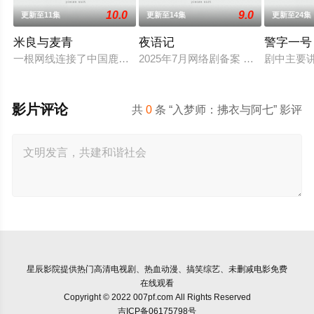
10.0
9.0
更新至11集
更新至14集
更新至24集
米良与麦青
夜语记
警字一号
一根网线连接了中国鹿鸣村和英国牛津，麦香通过视频向米良宣
2025年7月网络剧备案 当代 都市 
剧中主要
影片评论
共
0
条 “入梦师：拂衣与阿七” 影评
星辰影院
提供热门高清电视剧、热血动漫、搞笑综艺、未删减电影免费
在线观看
Copyright © 2022 007pf.com All Rights Reserved
吉ICP备06175798号