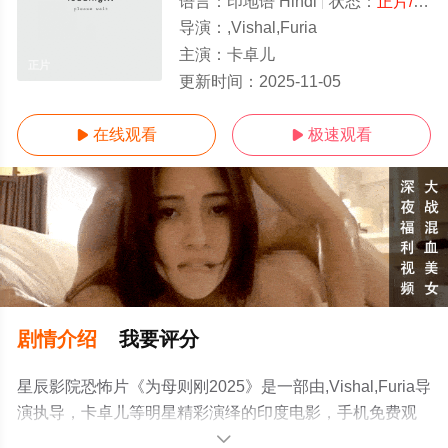
语言：
印地语 Hindi
状态：
正片/高清
导演：
,Vishal,Furia
主演：
卡卓儿
正片
更新时间：
2025-11-05
在线观看
极速观看


剧情介绍
我要评分
星辰影院恐怖片《为母则刚2025》是一部由,Vishal,Furia导
演执导，卡卓儿等明星精彩演绎的印度电影，手机免费观
看高清无删减完整版电影大全就来星辰影视，更多相关信
