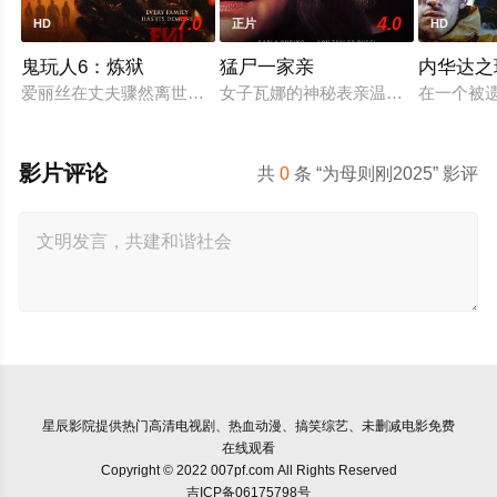
7.0
4.0
HD
正片
HD
鬼玩人6：炼狱
猛尸一家亲
内华达之
爱丽丝在丈夫骤然离世后深陷悲痛，受邀前往公婆的乡间庄园暂
女子瓦娜的神秘表亲温思罗普突然仓
在一个被
影片评论
共
0
条 “为母则刚2025” 影评
星辰影院
提供热门高清电视剧、热血动漫、搞笑综艺、未删减电影免费
在线观看
Copyright © 2022 007pf.com All Rights Reserved
吉ICP备06175798号