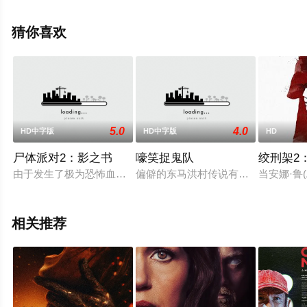
息可移步至豆瓣电影、电视猫或剧情网等平台了解。
猜你喜欢
5.0
4.0
HD中字版
HD中字版
HD
尸体派对2：影之书
嚎笑捉鬼队
绞刑架2
由于发生了极为恐怖血腥的杀人事件，天神小学就此关闭，并且
偏僻的东马洪村传说有食尸鬼出没，
当安娜·鲁
相关推荐