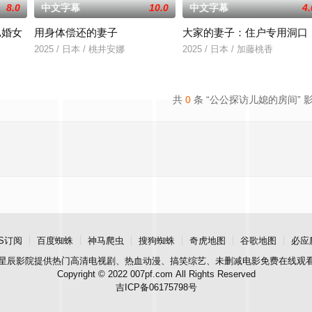
8.0
中文字幕
10.0
中文字幕
4.
已婚女
用身体偿还的妻子
大家的妻子：住户专用洞口
2025 / 日本 / 桃井安娜
2025 / 日本 / 加藤桃香
共
0
条 “公公探访儿媳的房间” 
S订阅
百度蜘蛛
神马爬虫
搜狗蜘蛛
奇虎地图
谷歌地图
必应
星辰影院
提供热门高清电视剧、热血动漫、搞笑综艺、未删减电影免费在线观
Copyright © 2022 007pf.com All Rights Reserved
吉ICP备06175798号