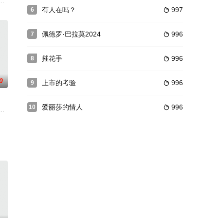
他的徒弟都抓
远征战场。他与母亲、姐姐一起居住，他与父亲感
教师，她所在的学校有一帮无视校规的坏学生，其中以校园恶霸拉卡斯最为凶
有人在吗？
997
6

佩德罗·巴拉莫2024
996
7

摧花手
996
8

0
上市的考验
996
9

爱丽莎的情人
996
10

骞人 饰）嫁给了一个纨绔败家仔。婚后不久，夫妻便闹翻，白流苏离了婚之后