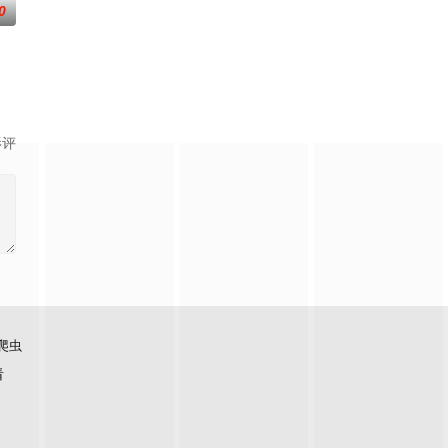
0
影评
爬虫
看