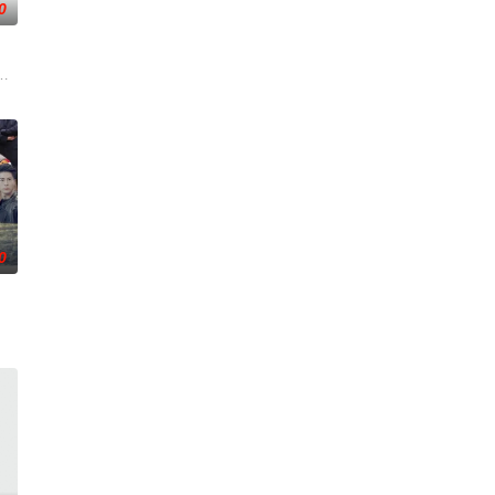
0
贤,李恩美,韩石峰,闵道允,尚斗,尹江善
0