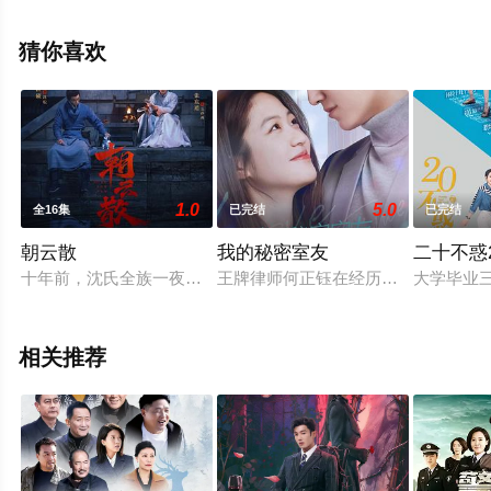
视剧全集就来星辰影视，更多相关信息可移步至豆瓣电视
剧、电视猫或剧情网等平台了解。
猜你喜欢
1.0
5.0
全16集
已完结
已完结
朝云散
我的秘密室友
二十不惑
十年前，沈氏全族一夜被屠，仅剩年幼的沈松幸存。沈松为了翻
王牌律师何正钰在经历事业滑铁卢后
大学毕业
相关推荐