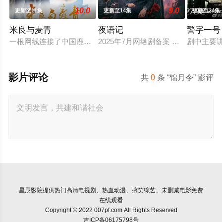
10.0
9.0
更新至11集
更新至14集
更新至24集
米良与麦青
夜语记
警字一号
一根网线连接了中国鹿鸣村和英国牛津，麦香通过视频向米良宣
2025年7月网络剧备案 当代 都市 
剧中主要
影片评论
共
0
条 “锦月令” 影评
星辰影院
提供热门高清电视剧、热血动漫、搞笑综艺、未删减电影免费
在线观看
Copyright © 2022 007pf.com All Rights Reserved
吉ICP备06175798号