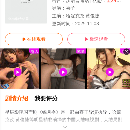
语言：
汉语普通话
状态：
全24集
- 
导演：
喜子
主演：
哈妮克孜,黄俊捷
全24集/大结局
更新时间：
2025-11-08
在线观看
极速观看


剧情介绍
我要评分
星辰影院国产剧《锦月令》是一部由喜子导演执导，哈妮
克孜,黄俊捷等明星精彩演绎的中国大陆电视剧，大结局剧
情已揭晓（全24集），手机免费观看高清无删减完整版电
