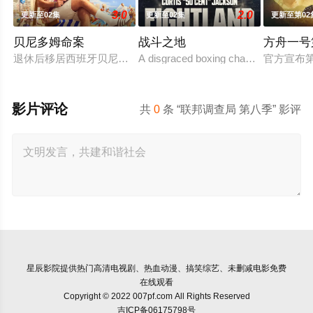
3.0
2.0
更新至02集
更新至02集
更新至第02
贝尼多姆命案
战斗之地
方舟一号
退休后移居西班牙贝尼多姆经营酒吧的英国前刑警，原以为能过
A disgraced boxing champion is releas
官方宣布
影片评论
共
0
条 “联邦调查局 第八季” 影评
星辰影院
提供热门高清电视剧、热血动漫、搞笑综艺、未删减电影免费
在线观看
Copyright © 2022 007pf.com All Rights Reserved
吉ICP备06175798号