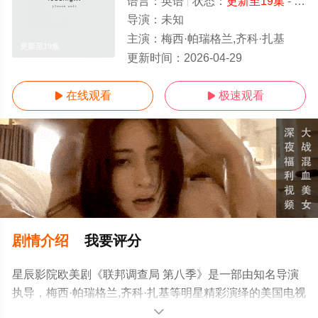
语言：
英语
状态：
更新至19集
- 免费在线观看
导演：
未知
主演：
梅西·帕瑞格兰,齐科·扎基
更新至19集
更新时间：
2026-04-29
在线观看
极速观看


剧情介绍
我要评分
星辰影院欧美剧《联邦调查局 第八季》是一部由知名导演
执导，梅西·帕瑞格兰,齐科·扎基等明星精彩演绎的美国电视
剧，手机免费观看高清无删减完整版电视剧全集就来星辰
