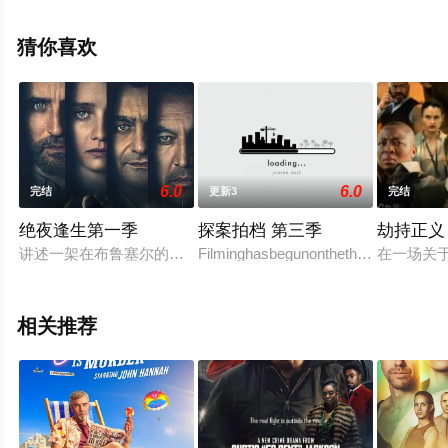
影视，更多相关信息可移步至豆瓣电视剧、电视猫或剧情
网等平台了解。
猜你喜欢
6.0
6.0
完结
更新3
完结
绝夜逢生第一季
探案拍档 第三季
劫持正义
讲述一架在布鲁塞尔的航班起飞后，此时太阳活动突变令到被照
Filminghasbegunonthethirdseriesofpop
在一场关
相关推荐