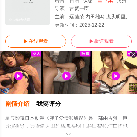
语言：
日语
状态：
全12集
- 免费在线观看
导演：
古贺一臣
主演：
远藤绫,内田雄马,鬼头明里,杉田智和,江口拓也,竹内荣治,诹访部顺一,千叶翔也
全12集/大结局
更新时间：
2025-12-22
在线观看
极速观看


剧情介绍
我要评分
星辰影院日本动漫《胖子爱情和错误》是一部由古贺一臣
导演执导，远藤绫,内田雄马,鬼头明里,杉田智和,江口拓也,
竹内荣治,诹访部顺一,千叶翔也等明星精彩演绎的日本动
