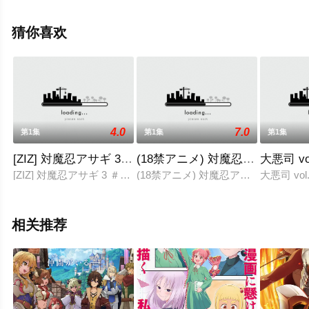
漫，大结局剧情已揭晓（全12集），手机免费观看高清无
删减完整版动漫全集就来星辰影视，更多相关信息可移步
猜你喜欢
至豆瓣动漫、电视猫或剧情网等平台了解。
4.0
7.0
第1集
第1集
第1集
[ZIZ] 対魔忍アサギ 3 ＃02 叶わぬ願い。。。
(18禁アニメ) 対魔忍アサギ Vol
大悪司 v
[ZIZ] 対魔忍アサギ 3 ＃02 叶わぬ願い
(18禁アニメ) 対魔忍アサギ Vol.03 姉
大悪司 vo
相关推荐