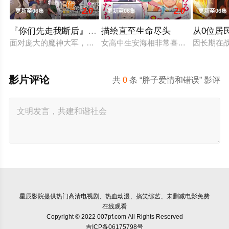
2.0
2.0
更新至06集
更新至06集
更新至06集
『你们先走我断后』，于是10年后我成为了传说
描绘直至生命尽头
从0位居
面对庞大的魔神大军，为了回避全灭危机，勒库对伙伴们说出「这
女高中生安海相非常喜欢看漫画，尤其
因长期在
影片评论
共
0
条 “胖子爱情和错误” 影评
星辰影院
提供热门高清电视剧、热血动漫、搞笑综艺、未删减电影免费
在线观看
Copyright © 2022 007pf.com All Rights Reserved
吉ICP备06175798号