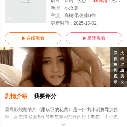
语言：
日语
状态：
HD/高清
- 免费在线观看
导演：
小沼勝
主演：
高樹澪,佐藤B作
HD
更新时间：
2025-10-02
在线观看
极速观看


剧情介绍
我要评分
星辰影院剧情片《露琪亚的花蕾》是一部由小沼勝导演执
导，高樹澪,佐藤B作等明星精彩演绎的日本电影，手机免
费观看高清无删减完整版电影大全就来星辰影视，更多相
