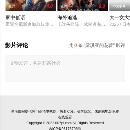
4.0
6.0
正片
正片
中文字幕
家中低语
海外追逃
大一女大
重返突尼斯参加叔叔葬礼的莉莉亚，面对对她巴黎生活尤其是感
电诈头目陈一武潜逃海外实施诈骗犯
2025 / 
影片评论
共
0
条 “露琪亚的花蕾” 影评
星辰影院
提供热门高清电视剧、热血动漫、搞笑综艺、未删减电影免费
在线观看
Copyright © 2022 007pf.com All Rights Reserved
吉ICP备06175798号