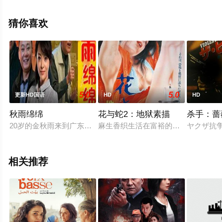
关信息可移步至豆瓣电影、电视猫或剧情网等平台了解。
猜你喜欢
5.0
5.0
更新HD国语
HD
HD
秋雨绵绵
花与蛇2：地狱素描
杀手：蔷
20岁的金秋雨来到广东打工，在清苦的打工生涯中，她认识了比
麻生香织生活在富裕的家庭。她欺骗
ヤクザ抗
相关推荐