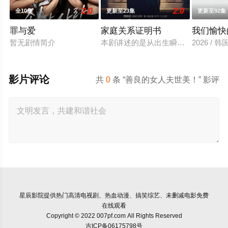
2.0
2.0
全10集
更新至23集
更新至92集
罪与爱
家庭关系证明书
我们愉快
暂无剧情简介
本剧讲述的是从出生瞬间开始就被打
2026 /
影片评论
共
0
条 “善良的女人夫世美！” 影评
星辰影院
提供热门高清电视剧、热血动漫、搞笑综艺、未删减电影免费
在线观看
Copyright © 2022 007pf.com All Rights Reserved
吉ICP备06175798号