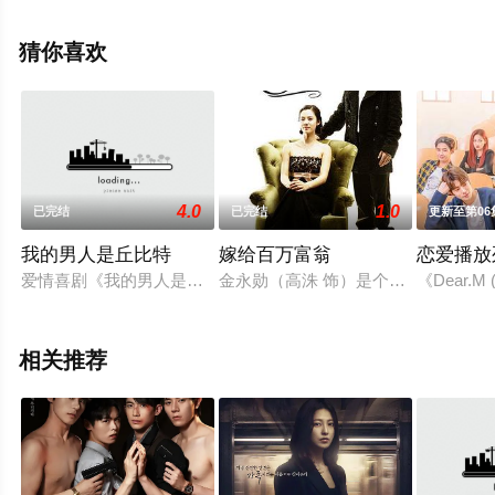
机免费观看高清无删减完整版电视剧全集就来星辰影视，
更多相关信息可移步至豆瓣电视剧、电视猫或剧情网等平
猜你喜欢
台了解。
4.0
1.0
已完结
已完结
更新至第06
我的男人是丘比特
嫁给百万富翁
恋爱播放列
爱情喜剧《我的男人是丘比特#》此剧讲述了一个妖精被自己的剑
金永勋（高洙 饰）是个英俊帅气善
《Dear
相关推荐