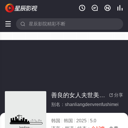






善良的女人夫世美！(全集)
分享

别名：shanliangdenvrenfushimei
韩国
韩国
2025
5.0