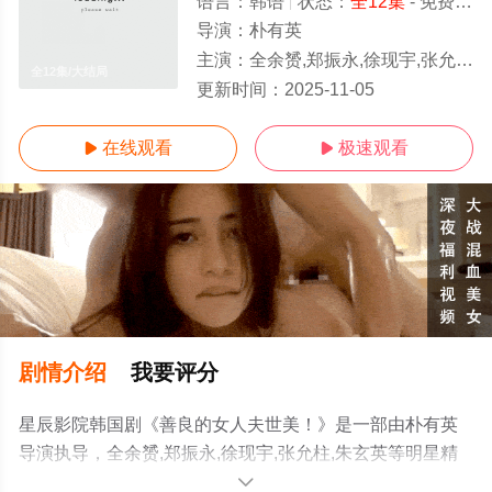
语言：
韩语
状态：
全12集
- 免费在线观看
导演：
朴有英
主演：
全余赟,郑振永,徐现宇,张允柱,朱玄英
全12集/大结局
更新时间：
2025-11-05
在线观看
极速观看


剧情介绍
我要评分
星辰影院韩国剧《善良的女人夫世美！》是一部由朴有英
导演执导，全余赟,郑振永,徐现宇,张允柱,朱玄英等明星精
彩演绎的韩国电视剧，大结局剧情已揭晓（全12集），手
