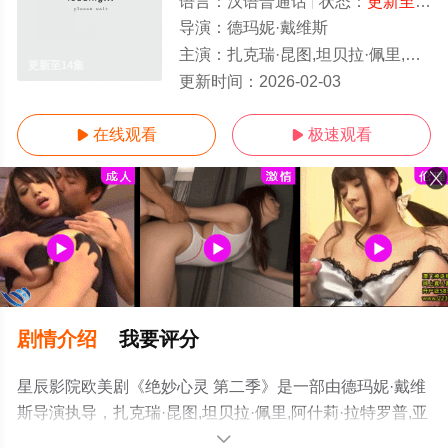
语言：
汉语普通话
状态：
更新至14集
导演：
德玛妮·戴维斯
主演：
扎克瑞·昆图,坦贝拉·佩里,阿什莉·拉特罗普,亚历克斯·马克尼科尔,奥里·克雷布斯,斯彭斯·摩尔二世,泰迪·西尔斯,曼迪·帕廷金,杰登·
更新至14集
更新时间：
2026-02-03
在线观看
极速观看


剧情介绍
我要评分
星辰影院欧美剧《绝妙心灵 第二季》是一部由德玛妮·戴维
斯导演执导，扎克瑞·昆图,坦贝拉·佩里,阿什莉·拉特罗普,亚
历克斯·马克尼科尔,奥里·克雷布斯,斯彭斯·摩尔二世,泰迪·
