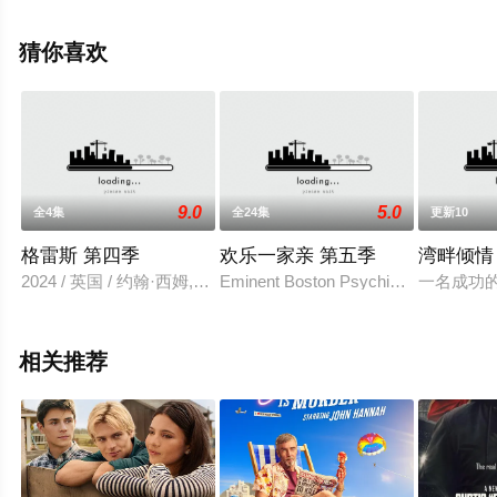
西尔斯,曼迪·帕廷金,杰登·沃尔德曼,泰德·萨瑟兰,卡伦·罗宾
逊,伊登·伊斯皮诺萨,格雷·鲍威尔,西蒙·韦伯斯特,斯黛西,法
猜你喜欢
波,米谢尔·普拉达,唐娜·墨菲,琪琪·哈米尔,卡森·杜尔文,亨利·
福等明星精彩演绎的中国大陆电视剧，手机免费观看高清
无删减完整版电视剧全集就来星辰影视，更多相关信息可
移步至豆瓣电视剧、电视猫或剧情网等平台了解。
9.0
5.0
全4集
全24集
更新10
格雷斯 第四季
欢乐一家亲 第五季
湾畔倾情
2024 / 英国 / 约翰·西姆,里奇·坎贝尔,赫柏·贝尔德索尔,Steve,Broa
Eminent Boston Psychiatrist, Frasier 
一名成功
相关推荐