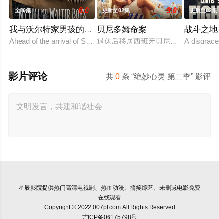
6.0
3.0
全10集
更新至02集
更新至02集
我与沃尔特家男孩的生活第三季
贝尼多姆命案
战斗之地
Ahead of the arrival of Season 2, Netflix has renewed
退休后移居西班牙贝尼多姆经营酒吧
A disgrace
影片评论
共
0
条 “绝妙心灵 第二季” 影评
星辰影院
提供热门高清电视剧、热血动漫、搞笑综艺、未删减电影免费
在线观看
Copyright © 2022 007pf.com All Rights Reserved
吉ICP备06175798号