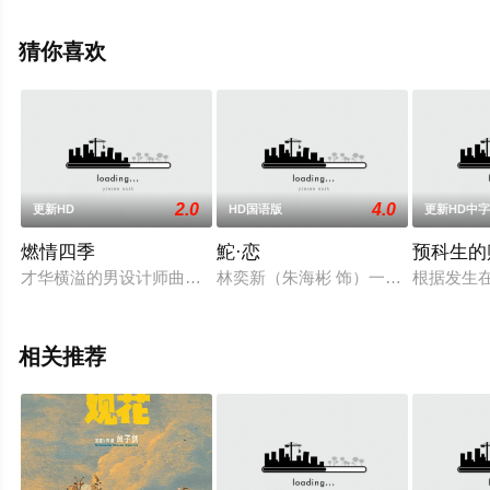
至豆瓣电影、电视猫或剧情网等平台了解。
猜你喜欢
2.0
4.0
更新HD
HD国语版
更新HD中
燃情四季
鮀·恋
预科生的
才华横溢的男设计师曲平为了设计以“春、夏、秋、冬”四季命名
林奕新（朱海彬 饰）一家在汕头经
根据发生
相关推荐