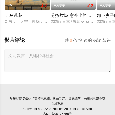
1.0
8.0
HD
中文字幕
中文字幕
走马观花
分拣垃圾 意外出轨性爱
部下妻子
新波，丁大宁，郭华，程一木他们毕业于同一所大学。他们和很
2025 / 日本 / 舞原圣,葵悠太
2025 /
影片评论
共
0
条 “河边的乡愁” 影评
星辰影院
提供热门高清电视剧、热血动漫、搞笑综艺、未删减电影免费
在线观看
Copyright © 2022 007pf.com All Rights Reserved
吉ICP备06175798号