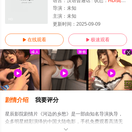
语言：
汉语普通话
状态：
HD/高清
-
导演：
未知
主演：
未知
HD
更新时间：
2025-09-09
在线观看
极速观看


剧情介绍
我要评分
星辰影院剧情片《河边的乡愁》是一部由知名导演执导，
众多明星精彩演绎的中国大陆电影，手机免费观看高清无
删减完整版电影大全就来星辰影视，更多相关信息可移步
