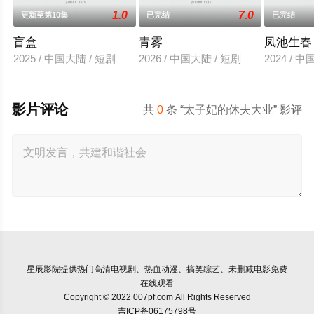
1.0
7.0
更新至第10集
已完结
已完结
盲盒
青雾
凤池生春
2025 / 中国大陆 / 短剧
2026 / 中国大陆 / 短剧
2024 / 
影片评论
共
0
条 “太子妃的休夫大业” 影评
星辰影院
提供热门高清电视剧、热血动漫、搞笑综艺、未删减电影免费
在线观看
Copyright © 2022 007pf.com All Rights Reserved
吉ICP备06175798号