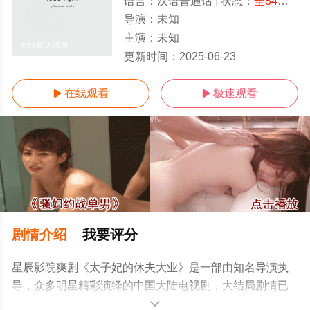
语言：
汉语普通话
状态：
全84集
- 
导演：
未知
主演：
未知
全84集/大结局
更新时间：
2025-06-23
在线观看
极速观看


剧情介绍
我要评分
星辰影院爽剧《太子妃的休夫大业》是一部由知名导演执
导，众多明星精彩演绎的中国大陆电视剧，大结局剧情已
揭晓（全84集），手机免费观看高清无删减完整版电视剧
