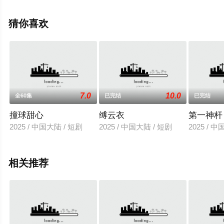
全集就来星辰影视，更多相关信息可移步至豆瓣电视剧、
电视猫或剧情网等平台了解。
猜你喜欢
7.0
10.0
全60集
已完结
已完结
撞球甜心
缚云衣
第一神杆
2025 / 中国大陆 / 短剧
2025 / 中国大陆 / 短剧
2025 / 
相关推荐