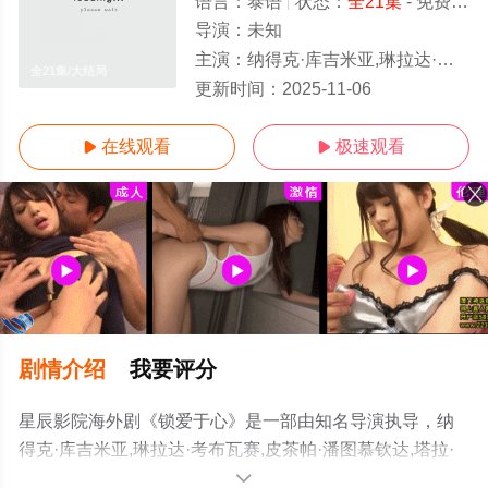
语言：
泰语
状态：
全21集
- 免费在线观看
导演：
未知
主演：
纳得克·库吉米亚,琳拉达·考布瓦赛,皮茶帕·潘图慕钦达,塔拉·提帕
全21集/大结局
更新时间：
2025-11-06
在线观看
极速观看


剧情介绍
我要评分
星辰影院海外剧《锁爱于心》是一部由知名导演执导，纳
得克·库吉米亚,琳拉达·考布瓦赛,皮茶帕·潘图慕钦达,塔拉·
提帕等明星精彩演绎的泰国电视剧，大结局剧情已揭晓
