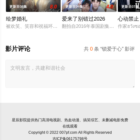
8.0
4.0
更新至08集
更新至04集
更新至07集
绘梦婚礼
爱来了别错过2026
心动禁止
被欢笑、笑容和祝福环绕的婚礼仅仅是爱情生活的起点。未来还有许
翻拍自2016年泰国剧集《爱来了别错
作家ฮวังซอล
影片评论
共
0
条 “锁爱于心” 影评
星辰影院
提供热门高清电视剧、热血动漫、搞笑综艺、未删减电影免费
在线观看
Copyright © 2022 007pf.com All Rights Reserved
吉ICP备06175798号