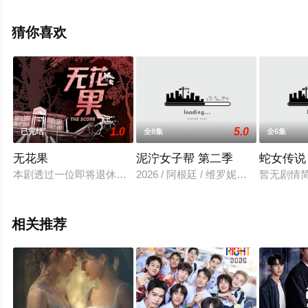
（全21集），手机免费观看高清无删减完整版电视剧全集
就来星辰影视，更多相关信息可移步至豆瓣电视剧、电视
猜你喜欢
猫或剧情网等平台了解。
1.0
5.0
已完结
全8集
全6集
无花果
泥泞女子帮 第二季
蛇女传说
本剧透过一位即将退休的警官与他任职法医的儿子，抽丝剥茧将
2026 / 阿根廷 / 维罗妮卡·利纳斯,查罗·洛
暂无剧情
相关推荐