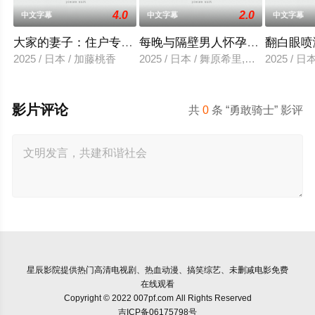
4.0
2.0
中文字幕
中文字幕
中文字幕
大家的妻子：住户专用洞口
每晚与隔壁男人怀孕性爱
翻白眼喷
2025 / 日本 / 加藤桃香
2025 / 日本 / 舞原希里,佐川金二
2025 / 
影片评论
共
0
条 “勇敢骑士” 影评
星辰影院
提供热门高清电视剧、热血动漫、搞笑综艺、未删减电影免费
在线观看
Copyright © 2022 007pf.com All Rights Reserved
吉ICP备06175798号