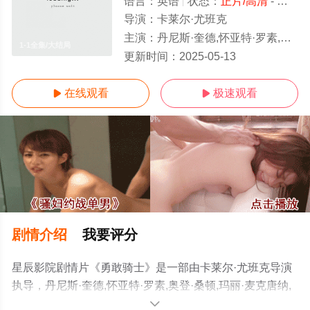
语言：
英语
状态：
正片/高清
- 免费在线观看
导演：
卡莱尔·尤班克
主演：
丹尼斯·奎德,怀亚特·罗素,奥登·桑顿,玛丽·麦克唐纳,约翰尼·贝希托尔德,汤姆·斯凯里特,Jackie,Vetter,John,Bud
1-1全集/大结局
更新时间：
2025-05-13
在线观看
极速观看


剧情介绍
我要评分
星辰影院剧情片《勇敢骑士》是一部由卡莱尔·尤班克导演
执导，丹尼斯·奎德,怀亚特·罗素,奥登·桑顿,玛丽·麦克唐纳,
约翰尼·贝希托尔德,汤姆·斯凯里
