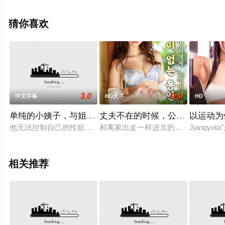
特,Jackie,Vetter,John,Budge等明星精彩演绎的美国电影，
大结局剧情已揭晓（1-1全集），手机免费观看高清无删减
猜你喜欢
完整版电影大全就来星辰影视，更多相关信息可移步至豆
瓣电影、电视猫或剧情网等平台了解。
3.0
9.0
中文字幕
HD无字
HD
单纯的小姨子，与姐夫的成长教育
丈夫不在的时候，公公感受到的
以运动为
他无法控制自己的性欲，竟扒下了毫无防备的小姨子的裤子。她
和离家出走一样进京的丈夫结婚已经
Jjang
相关推荐