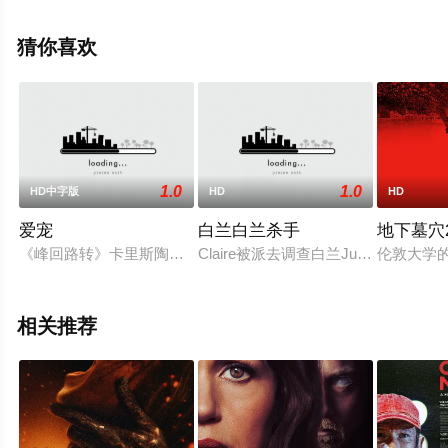
大结局剧情已揭晓（1-1全集），手机免费观看高清无删减
完整版电影大全就来星辰影视，更多相关信息可移步至豆
猜你喜欢
瓣电影、电视猫或剧情网等平台了解。
1.0
1.0
HD中字版
HD
HD
爱宠
白兰白兰杀手
地下墓穴2
《峰回路转》卡里斯陶伦斯执导，《魔戒三部曲》多明尼克莫纳罕
Claire被派去调查白兰Juliet
伦敦大学的
相关推荐