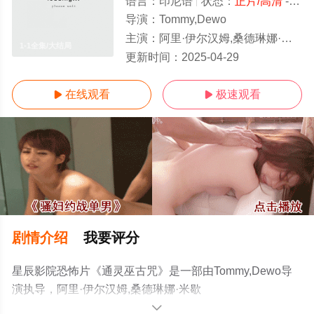
语言：
印尼语
状态：
正片/高清
- 免费在线观看
导演：
Tommy,Dewo
主演：
阿里·伊尔汉姆,桑德琳娜·米歇尔,Christian,Sugiono
1-1全集/大结局
更新时间：
2025-04-29
在线观看
极速观看


剧情介绍
我要评分
星辰影院恐怖片《通灵巫古咒》是一部由Tommy,Dewo导
演执导，阿里·伊尔汉姆,桑德琳娜·米歇
尔,Christian,Sugiono等明星精彩演绎的印度尼西亚电影，
