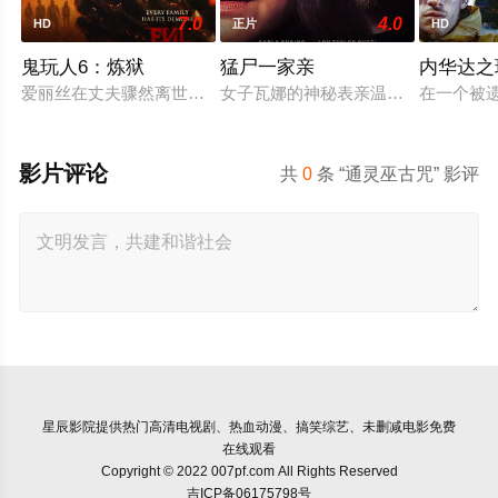
7.0
4.0
HD
正片
HD
鬼玩人6：炼狱
猛尸一家亲
内华达之
爱丽丝在丈夫骤然离世后深陷悲痛，受邀前往公婆的乡间庄园暂
女子瓦娜的神秘表亲温思罗普突然仓
在一个被
影片评论
共
0
条 “通灵巫古咒” 影评
星辰影院
提供热门高清电视剧、热血动漫、搞笑综艺、未删减电影免费
在线观看
Copyright © 2022 007pf.com All Rights Reserved
吉ICP备06175798号