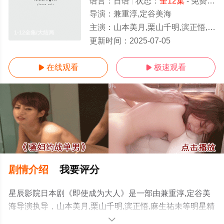
语言：
日语
状态：
全12集
- 免费在线观看
导演：
兼重淳,定谷美海
主演：
山本美月,栗山千明,滨正悟,麻生祐未
1-12全集/大结局
更新时间：
2025-07-05
在线观看
极速观看


剧情介绍
我要评分
星辰影院日本剧《即使成为大人》是一部由兼重淳,定谷美
海导演执导，山本美月,栗山千明,滨正悟,麻生祐未等明星精
彩演绎的日本电视剧，大结局剧情已揭晓（1-12全集），
