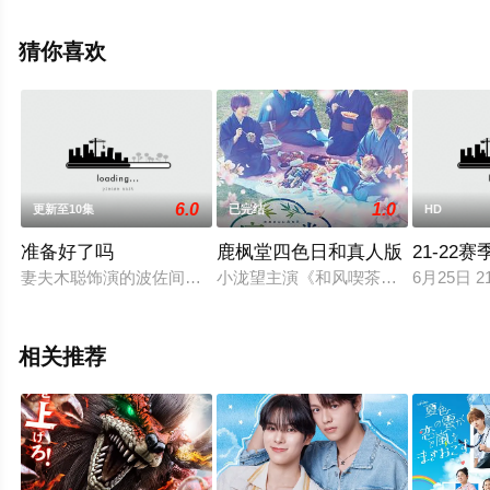
手机免费观看高清无删减完整版电视剧全集就来星辰影
视，更多相关信息可移步至豆瓣电视剧、电视猫或剧情网
猜你喜欢
等平台了解。
6.0
1.0
更新至10集
已完结
HD
准备好了吗
鹿枫堂四色日和真人版
21-22
妻夫木聪饰演的波佐间永介白天是糕点师，实际是带领一支拥有过
小泷望主演《和风喫茶鹿枫堂》，改
6月25日 
相关推荐