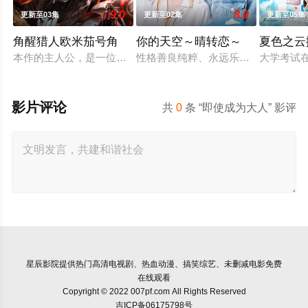
9.0
8.0
更新至03集
更新至02集
更新至05集
角醒猎人欧米茄号角
你的天空～晴转恋～
夏色之云
本作的主人公，是一位勉强糊口的寻宝猎人 —— 炎之修特。他
性格善良纯粹、永远乐观开朗的阳光少
大学考试
影片评论
共
0
条 “即使成为大人” 影评
星辰影院
提供热门高清电视剧、热血动漫、搞笑综艺、未删减电影免费
在线观看
Copyright © 2022 007pf.com All Rights Reserved
吉ICP备06175798号