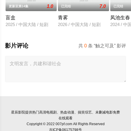
1.0
7.0
更新至第14集
已完结
已完结
盲盒
青雾
凤池生春
2025 / 中国大陆 / 短剧
2026 / 中国大陆 / 短剧
2024 / 
影片评论
共
0
条 “触之可及” 影评
星辰影院
提供热门高清电视剧、热血动漫、搞笑综艺、未删减电影免费
在线观看
Copyright © 2022 007pf.com All Rights Reserved
吉ICP备06175798号