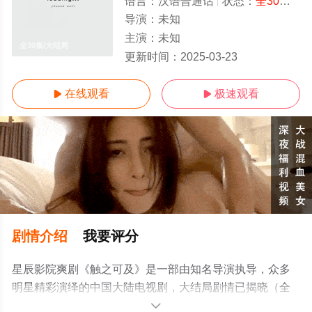
语言：
汉语普通话
状态：
全30集
- 
导演：
未知
主演：
未知
全30集/大结局
更新时间：
2025-03-23
在线观看
极速观看


剧情介绍
我要评分
星辰影院爽剧《触之可及》是一部由知名导演执导，众多
明星精彩演绎的中国大陆电视剧，大结局剧情已揭晓（全
30集），手机免费观看高清无删减完整版电视剧全集就来
