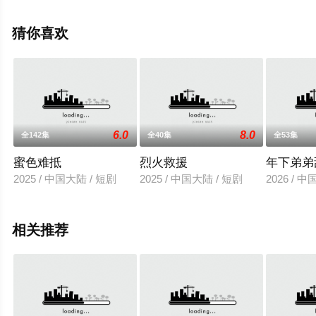
星辰影视，更多相关信息可移步至豆瓣电视剧、电视猫或
剧情网等平台了解。
猜你喜欢
6.0
8.0
全142集
全40集
全53集
蜜色难抵
烈火救援
年下弟弟
2025 / 中国大陆 / 短剧
2025 / 中国大陆 / 短剧
2026 / 
相关推荐