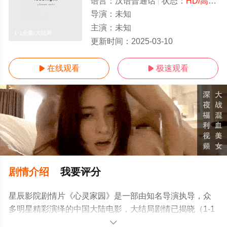
语言：
汉语普通话
状态：
HD/高清
-
导演：
未知
主演：
未知
1-1全集/大结局
更新时间：
2025-03-10
在线观看
极速观看


剧情介绍
我要评分
星辰影院剧情片《心灵家园》是一部由知名导演执导，众
多明星精彩演绎的中国大陆电影，大结局剧情已揭晓（1-1
全集），手机免费观看高清无删减完整版电影大全就来星
