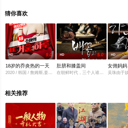
辰影视，更多相关信息可移步至豆瓣电影、电视猫或剧情
网等平台了解。
猜你喜欢
9.0
5.0
HD
HD
HD
18岁的乔炎热的一天
肚脐和膝盖间
女佣妈妈
2020 / 韩国 / 詹姆斯,姜大浩
在朝鲜时代，三个人谁也不相信爱情
吴珠由于
相关推荐