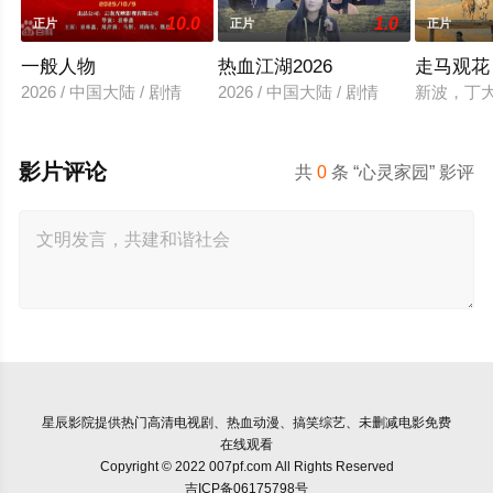
10.0
1.0
正片
正片
正片
一般人物
热血江湖2026
走马观花
2026 / 中国大陆 / 剧情
2026 / 中国大陆 / 剧情
新波，丁
影片评论
共
0
条 “心灵家园” 影评
星辰影院
提供热门高清电视剧、热血动漫、搞笑综艺、未删减电影免费
在线观看
Copyright © 2022 007pf.com All Rights Reserved
吉ICP备06175798号