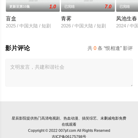
1.0
7.0
更新至第10集
已完结
已完结
盲盒
青雾
凤池生春
2025 / 中国大陆 / 短剧
2026 / 中国大陆 / 短剧
2024 / 
影片评论
共
0
条 “恨相逢” 影评
星辰影院
提供热门高清电视剧、热血动漫、搞笑综艺、未删减电影免费
在线观看
Copyright © 2022 007pf.com All Rights Reserved
吉ICP备06175798号