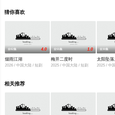
辰影视，更多相关信息可移步至豆瓣电视剧、电视猫或剧
情网等平台了解。
猜你喜欢
4.0
1.0
全82集
全55集
全30集
烟雨江湖
梅开二度时
太阳坠落
2026 / 中国大陆 / 短剧
2025 / 中国大陆 / 短剧
2025 / 
相关推荐