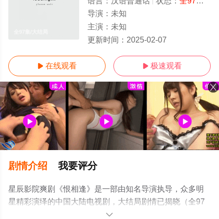
语言：
汉语普通话
状态：
全97集
- 
导演：
未知
主演：
未知
全97集/大结局
更新时间：
2025-02-07
在线观看
极速观看


剧情介绍
我要评分
星辰影院爽剧《恨相逢》是一部由知名导演执导，众多明
星精彩演绎的中国大陆电视剧，大结局剧情已揭晓（全97
集），手机免费观看高清无删减完整版电视剧全集就来星
