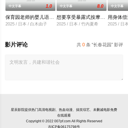
1.0
8.0
中文字幕
中文字幕
中文字幕
保育园老师的婴儿语让人超兴奋
想要享受暴露式按摩的已婚女子
用身体偿
2025 / 日本 / 白木由子
2025 / 日本 / 竹内夏希
2025 / 
影片评论
共
0
条 “长春花园” 影评
星辰影院
提供热门高清电视剧、热血动漫、搞笑综艺、未删减电影免费
在线观看
Copyright © 2022 007pf.com All Rights Reserved
吉ICP备06175798号