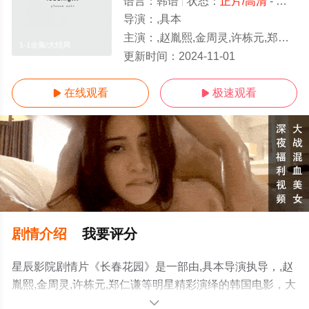
语言：
韩语
状态：
正片/高清
- 免费在线观看
导演：
,具本
主演：
,赵胤熙,金周灵,许栋元,郑仁谦
1-1全集/大结局
更新时间：
2024-11-01
在线观看
极速观看


剧情介绍
我要评分
星辰影院剧情片《长春花园》是一部由,具本导演执导，,赵
胤熙,金周灵,许栋元,郑仁谦等明星精彩演绎的韩国电影，大
结局剧情已揭晓（1-1全集），手机免费观看高清无删减完
