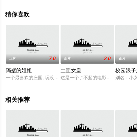
整版电影大全就来星辰影视，更多相关信息可移步至豆瓣
电影、电视猫或剧情网等平台了解。
猜你喜欢
7.0
2.0
正片
正片
正片
隔壁的姐姐
土匪女皇
校园浪子
一个最喜欢的庄园, 玩没有铁。总是一个母亲的坑。然而, 住在隔
这是一个了不起的电影。 ;强盗女王 ，
别名：小女
相关推荐