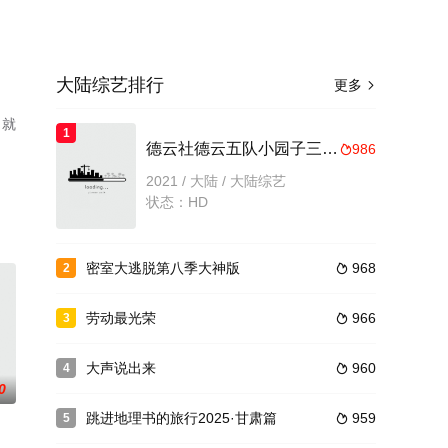
大陆综艺排行
更多

目就
1
德云社德云五队小园子三里屯剧场站
986

2021 / 大陆 / 大陆综艺
状态：HD
密室大逃脱第八季大神版
968
2

劳动最光荣
966
3

大声说出来
960
4

0
跳进地理书的旅行2025·甘肃篇
959
5
