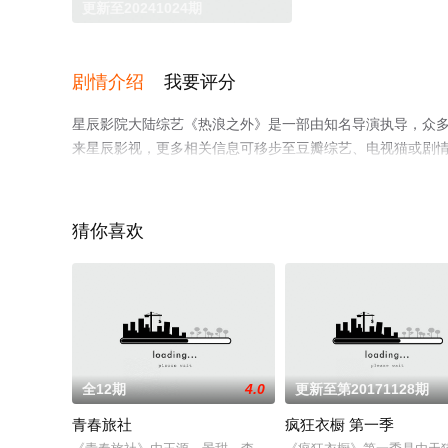
更新至20241024期
剧情介绍
我要评分
星辰影院大陆综艺《热浪之外》是一部由知名导演执导，众
来星辰影视，更多相关信息可移步至豆瓣综艺、电视猫或剧
猜你喜欢
全12期
4.0
更新至第20171128期
青春旅社
疯狂衣橱 第一季