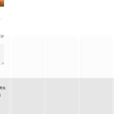
0
探险的路上继
与亲手建造，探索在不够理想的环境中，如何创
日播的“语言类”栏目，“强力推出”第一时段，独创“幽默评书”打造北京风格，“
影评
爬虫
看