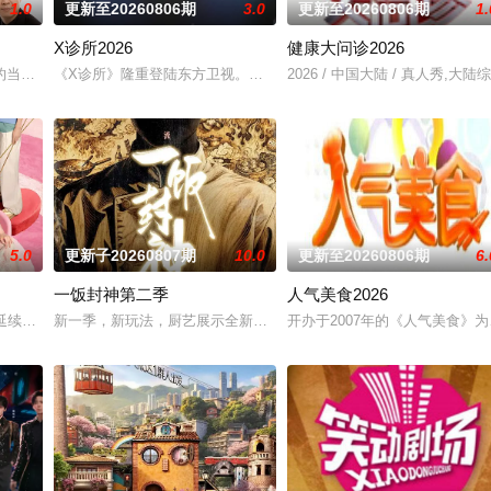
1.0
更新至20260806期
3.0
更新至20260806期
1.
X诊所2026
健康大问诊2026
的当事人进入演播室，主持人和人民调解员现场为当事人排忧解难，通过节目告
《X诊所》隆重登陆东方卫视。在这个健康大过天、全民皆养生的风
2026 / 中国大陆 / 真人秀,大陆
5.0
更新子20260807期
10.0
更新至20260806期
6.
一饭封神第二季
人气美食2026
目。节目以友情为纽带，以“毛雪汪之家”为主要拍摄
综延续这份细腻浪漫，新的故事会怎样产生？从陌生到靠近的每一步是否都是满
新一季，新玩法，厨艺展示全新升级！厨神级的美味将持续上演，每
开办于2007年的《人气美食