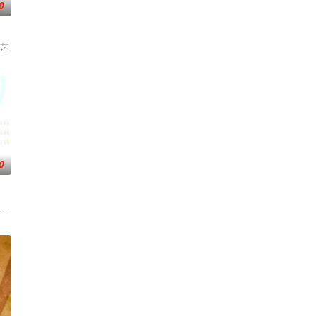
0
诉观众面对纠
口浪尖，为你送上更大牌专家，更独特新知，更健康
综艺
0
满心动，新一
一道都值得期待，已经盼着开宴瞬间的美味暴击了！
》为美食榜单、人气小店、民间美食、烹饪厨艺和饮食风俗为主要内容的美食文化