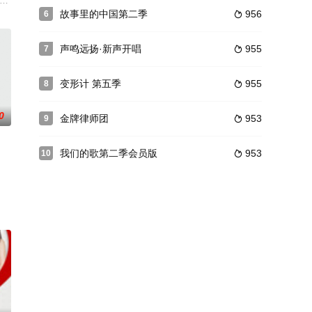
解决全民日常
打造的一档生活服务类节目。该栏目以综艺娱乐的表现形式，突出“有用”、“有趣”
故事里的中国第二季
956
6

声鸣远扬·新声开唱
955
7

变形计 第五季
955
8

0
金牌律师团
953
9

我们的歌第二季会员版
953
10

茶话会
这座酒店的服务生之中，不仅有隐藏身份的富二代、