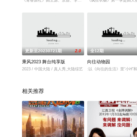
《青春旅社》由王源、景甜、李小璐、何穗、李静、戴军、赵英
《疯狂衣橱》第一季是由天
更新至20230721期
2.0
全12期
乘风2023 舞台纯享版
向往动物园
2023 / 中国大陆 / 真人秀,大陆综艺
:以《向往的生活》里“小H
相关推荐