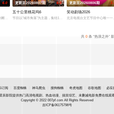
6.0
更新至20260807期
6.0
更新至20260806期
3.
五十公里桃花坞6
笑动剧场2026
俱乐部的优秀单口喜剧演员和漫才组合。每一位“小人
判断力等是推理的关键，更少不了开推团的默契配合！接下来开推团还会在推理
节目以“城市角落”为主题，集结15位多元坞民通过21天的共同生活
北京电视台文艺节目中心唯一一档
共
0
条 “热浪之外” 
S订阅
百度蜘蛛
神马爬虫
搜狗蜘蛛
奇虎地图
谷歌地图
必应
星辰影院
提供热门高清电视剧、热血动漫、搞笑综艺、未删减电影免费在线观
Copyright © 2022 007pf.com All Rights Reserved
吉ICP备06175798号