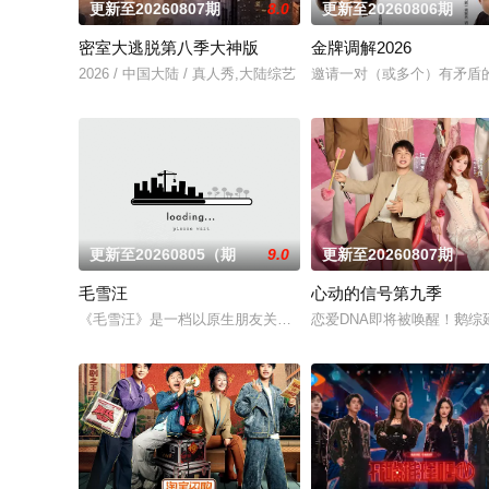
更新至20260807期
8.0
更新至20260806期
密室大逃脱第八季大神版
金牌调解2026
2026 / 中国大陆 / 真人秀,大陆综艺
邀请一对（或多个）有矛盾
更新至20260805（期
9.0
更新至20260807期
毛雪汪
心动的信号第九季
《毛雪汪》是一档以原生朋友关系为切入点的场景化真人秀综艺节
恋爱DNA即将被唤醒！鹅