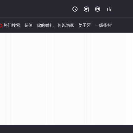




热门搜索
超体
你的婚礼
何以为家
姜子牙
一级指控
