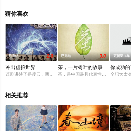
更多相关信息可移步至豆瓣电视剧、电视猫或剧情网等平
台了解。
猜你喜欢
2.0
3.0
已完结
已完结
更新至16集
冲出虚拟世界
茶，一片树叶的故事
你成功的
该剧讲述了岳凌云，西门迪等四个现代青年在网络游戏的虚拟世
茶，是中国最具代表性的文化之一。
全职太太
相关推荐