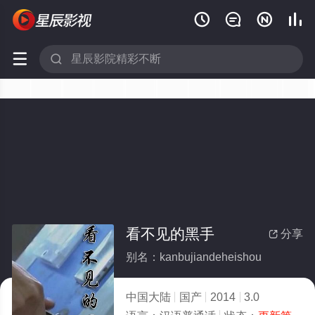






看不见的黑手
分享

别名：kanbujiandeheishou
中国大陆
国产
2014
3.0