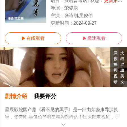
语言：
汉语普通话
状态：
更新第22集
导演：
荣姿康
主演：
张诗刚,吴俊伯
更新第22集
更新时间：
2024-09-27
在线观看
极速观看


剧情介绍
我要评分
星辰影院国产剧《看不见的黑手》是一部由荣姿康导演执
导，张诗刚,吴俊伯等明星精彩演绎的中国大陆电视剧，手
机免费观看高清无删减完整版电视剧全集就来星辰影视，
