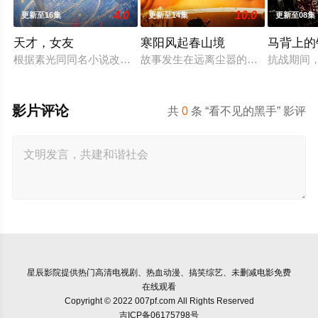
4.0
10.0
更新至16集
更新至14集
更新至08集
天才，女友
寒阳风起春山境
马背上的
根据素光同同名小说改编。江逾白长大以后，林知夏忽然对他说：
故事发生在远离尘嚣的春日山野，两
抗战期间
影片评论
共
0
条 “看不见的黑手” 影评
星辰影院
提供热门高清电视剧、热血动漫、搞笑综艺、未删减电影免费
在线观看
Copyright © 2022 007pf.com All Rights Reserved
吉ICP备06175798号