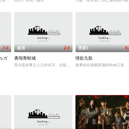
是第一乔治亚上映的电影L体女性的身体和一些性活动。为了帮助了解如何通过
2021 / 未知 / 滕剑
大阪・新世界に住む真剣師の飛
7.0
超清
2.0
更新1
9.
ルガ
勇闯青蛙城
情欲九歌
小时候父母虐待他的经历。在他的腹语表演者假朋友拉
黑尔是故事主人公的名字。在核战争爆发后，人类是面临灭绝的危险
故事由在南极探测的Matt口述
ガジン」で連載され、その後も続編が生み出されているお色気コメディ漫画で