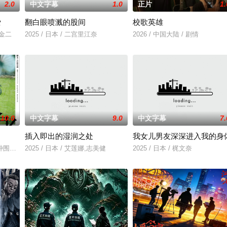
2.0
中文字幕
1.0
正片
1.
爱
翻白眼喷溅的股间
校歌英雄
川金二
2025 / 日本 / 二宫里江奈
2026 / 中国大陆 / 剧情
10.0
中文字幕
9.0
中文字幕
7.
插入即出的湿润之处
我女儿男友深深进入我的身
，努力应对名利和行业压力的复杂压力，揭示了地下文化
种围绕“废用身”——因瘫痪等原因已无恢复可能的四肢——的治疗方法，而一步
2025 / 日本 / 艾莲娜,志美健
2025 / 日本 / 梶文奈