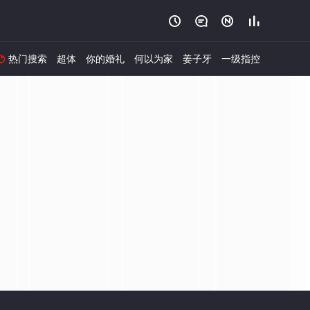




热门搜索
超体
你的婚礼
何以为家
姜子牙
一级指控
