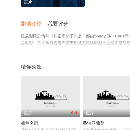
正片
剧情介绍
我要评分
星辰影院剧情片《加密币小子》是一部由Shady,El-Hamus导
兰电影，手机免费观看高清无删减完整版电影大全就来星辰
猜你喜欢
正片
9.0
正片
荷兰名画
乔治亚葡萄