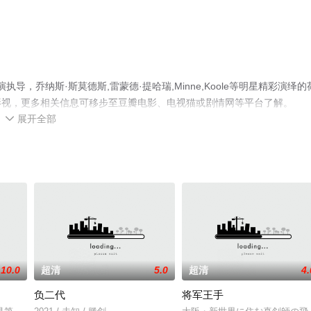
演执导，乔纳斯·斯莫德斯,雷蒙德·提哈瑞,Minne,Koole等明星精彩演绎的
影视，更多相关信息可移步至豆瓣电影、电视猫或剧情网等平台了解。
展开全部

10.0
超清
5.0
超清
4.
负二代
将军王手