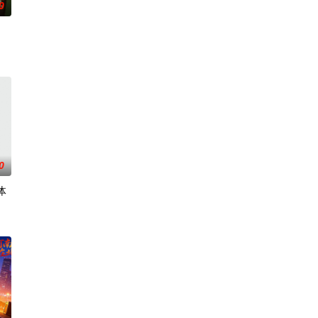
0
0
体
步踏入在追