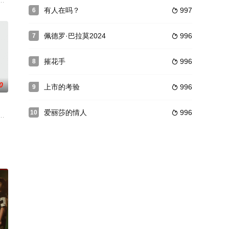
上述重要的是
田と、プロの名人を目指す香山は幼なじみで、対照的な性格でありながらも
有人在吗？
997
6

佩德罗·巴拉莫2024
996
7

摧花手
996
8

0
上市的考验
996
9

爱丽莎的情人
996
10

而致不孕。黑尔接受了救助在突变体首领后宫里育龄
，带出他与Lisa的回忆，中间穿插九次演唱会，在雪白空无的南极大陆，人失去
、イクラを