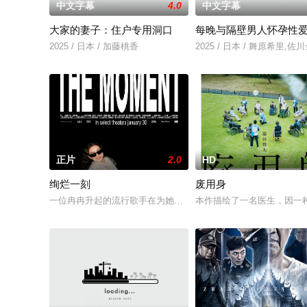
中文字幕
4.0
中文字幕
大家的妻子：住户专用洞口
每晚与隔壁男人怀孕性
2025 / 日本 / 加藤桃香
2025 / 日本 / 舞原希里,佐
正片
2.0
HD
绚烂一刻
废用身
一位冉冉升起的流行歌手在为她的巡回演唱会首秀做准备的同时
本作描绘了一名医生，因一