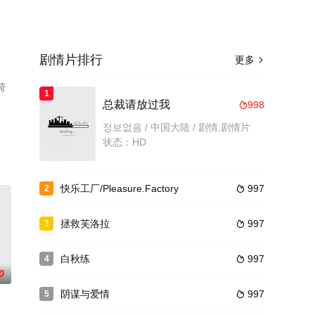
剧情片排行
更多

荷
1
总裁请放过我
998

정보없음 / 中国大陆 / 剧情,剧情片
状态：HD
快乐工厂/Pleasure.Factory
997
2

拯救芙洛拉
997
3

白秋练
997
4

0
阴谋与爱情
997
5
