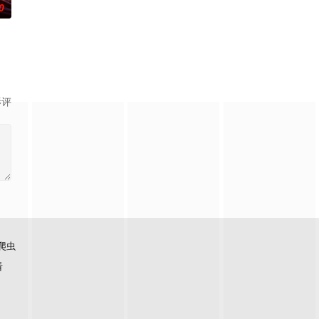
0
安迪参战
影评
爬虫
看