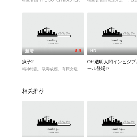
荷兰名画 THE DUTCH MASTER
荷兰著名情色短片之一；这
超清
8.0
HD
疯子2
Oh!透明人間インビジブ
ール登場!?
精神错乱、吸毒成瘾、有厌女症的疯子哈里·鲁索痛苦地回忆起他
1980年代に「月刊少年マ
相关推荐