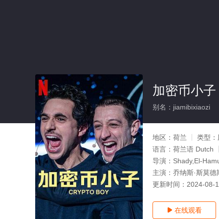
加密币小子
别名：jiamibixiaozi
地区：
荷兰
类型：
语言：
荷兰语 Dutch
导演：
Shady,El-Ham
主演：
乔纳斯·斯莫德斯,
更新时间：
2024-08-
在线观看
