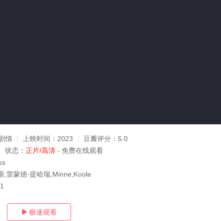
剧情
上映时间：
2023
豆瓣评分：
5.0
状态：
正片/高清
- 免费在线观看
us
雷蒙德·提哈瑞,Minne,Koole
11
极速观看
