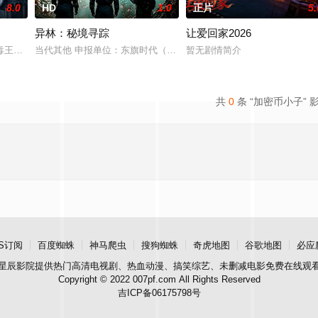
8.0
HD
1.0
正片
5.
异林：秘境寻踪
让爱回家2026
王廖爷将携600余公斤毒品来云交易，火速成立“斩毒行动”专案组，借调警员
当代其他 申报单位：东旗时代（北京）影视文化传媒有限公司
暂无剧情简介
共
0
条 “加密币小子” 
S订阅
百度蜘蛛
神马爬虫
搜狗蜘蛛
奇虎地图
谷歌地图
必应
星辰影院
提供热门高清电视剧、热血动漫、搞笑综艺、未删减电影免费在线观
Copyright © 2022 007pf.com All Rights Reserved
吉ICP备06175798号