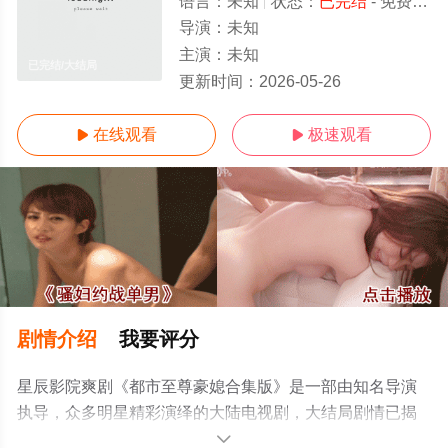
语言：
未知
状态：
已完结
- 免费在线观看
导演：
未知
主演：
未知
已完结/大结局
更新时间：
2026-05-26
在线观看
极速观看


剧情介绍
我要评分
星辰影院爽剧《都市至尊豪媳合集版》是一部由知名导演
执导，众多明星精彩演绎的大陆电视剧，大结局剧情已揭
晓（已完结），手机免费观看高清无删减完整版电视剧全
