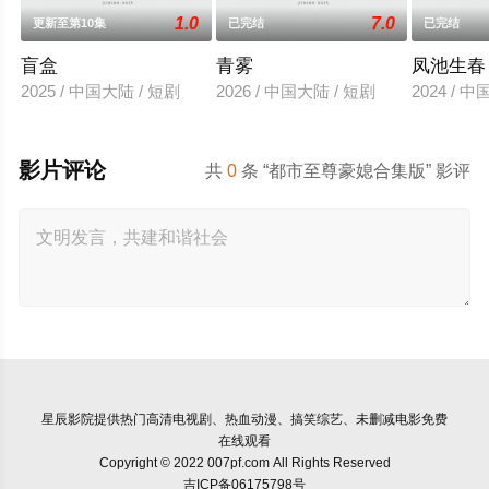
1.0
7.0
更新至第10集
已完结
已完结
盲盒
青雾
凤池生春
2025 / 中国大陆 / 短剧
2026 / 中国大陆 / 短剧
2024 / 
影片评论
共
0
条 “都市至尊豪媳合集版” 影评
星辰影院
提供热门高清电视剧、热血动漫、搞笑综艺、未删减电影免费
在线观看
Copyright © 2022 007pf.com All Rights Reserved
吉ICP备06175798号