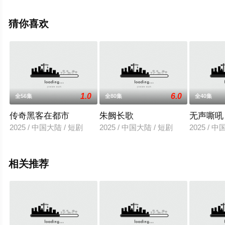
集就来星辰影视，更多相关信息可移步至豆瓣电视剧、电
视猫或剧情网等平台了解。
猜你喜欢
1.0
6.0
全56集
全80集
全40集
传奇黑客在都市
朱阙长歌
无声嘶吼
2025 / 中国大陆 / 短剧
2025 / 中国大陆 / 短剧
2025 / 
相关推荐