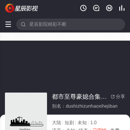






都市至尊豪媳合集版(全集)
分享

别名：dushizhizunhaoxihejiban
大陆
短剧
未知
1.0