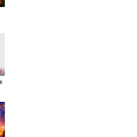
0
0
体
步踏入在追