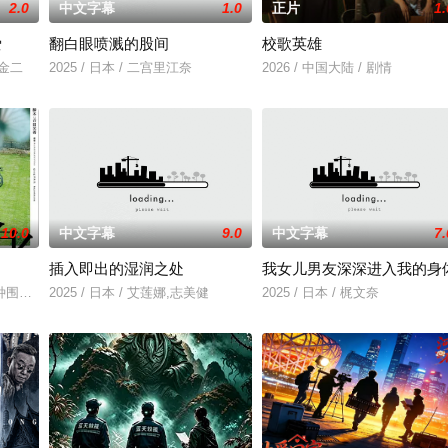
2.0
中文字幕
1.0
正片
1.
爱
翻白眼喷溅的股间
校歌英雄
川金二
2025 / 日本 / 二宫里江奈
2026 / 中国大陆 / 剧情
10.0
中文字幕
9.0
中文字幕
7.
插入即出的湿润之处
我女儿男友深深进入我的身
，努力应对名利和行业压力的复杂压力，揭示了地下文化
种围绕“废用身”——因瘫痪等原因已无恢复可能的四肢——的治疗方法，而一步
2025 / 日本 / 艾莲娜,志美健
2025 / 日本 / 梶文奈