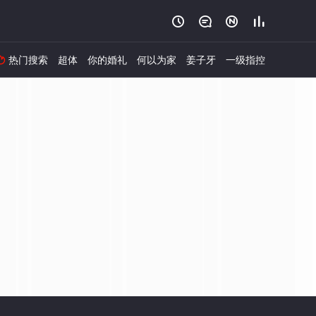




热门搜索
超体
你的婚礼
何以为家
姜子牙
一级指控
