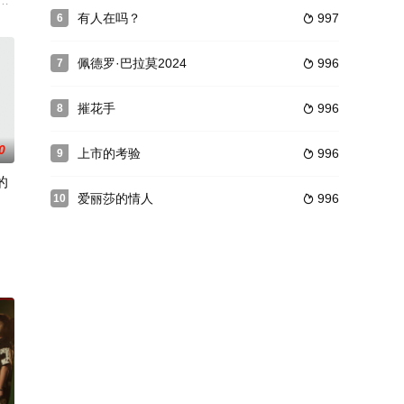
: 情色制片国家/地区: 日
events and revolves a
有人在吗？
997
6

佩德罗·巴拉莫2024
996
7

摧花手
996
8

0
上市的考验
996
9

的
爱丽莎的情人
996
10

到孤独的脱北青年哲俊，平生第一次鼓起勇气踏入韩