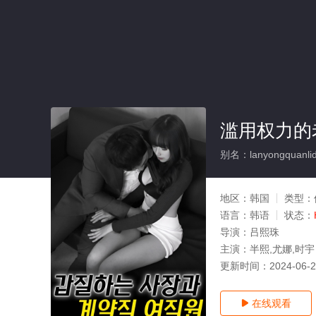
滥用权力的
别名：lanyongquanlid
地区：
韩国
类型：
语言：
韩语
状态：
导演：
吕熙珠
主演：
半熙,尤娜,时宇
更新时间：
2024-06-
在线观看
