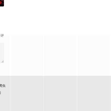
0
安迪参战
影评
爬虫
看