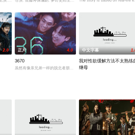
瑞,车明勋
演: 谷奈绪美 / 东照美 / 风间杜夫 / 三亜節朗 / 小島麻理类型:
导演: 佐藤寿保编剧: 夢野史郎主演: 白木麻弥 / 伊藤猛 / 藤田容子类型
The story is based on real-life 
2.0
正片
4.0
中文字幕
1.
3670
我对性欲缓解方法不太熟练
继母
虽然有像亲兄弟一样的脱北者朋友，但为了隐藏自己同性恋身份而感
2025 / 日本 / 三濑由美子