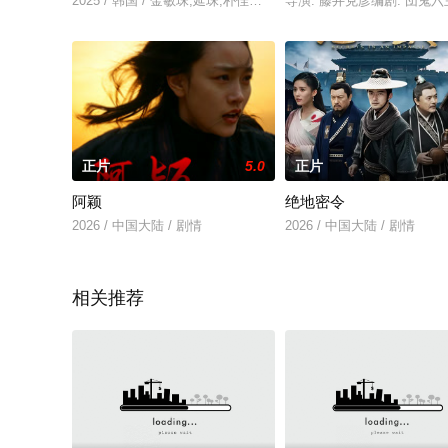
2025 / 韩国 / 金敏珠,延珠,朴佳仁,切莉,韩锡奉,詹姆斯,姜民宇,姜
导演: 藤井克彦编剧: 団鬼六主
正片
5.0
正片
阿颖
绝地密令
2026 / 中国大陆 / 剧情
2026 / 中国大陆 / 剧情
相关推荐