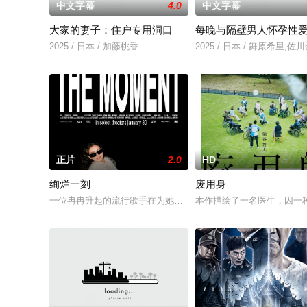
中文字幕
4.0
中文字幕
大家的妻子：住户专用洞口
每晚与隔壁男人怀孕性
2025 / 日本 / 加藤桃香
2025 / 日本 / 舞原希里,佐
正片
2.0
HD
绚烂一刻
废用身
一位冉冉升起的流行歌手在为她的巡回演唱会首秀做准备的同时
本作描绘了一名医生，因一