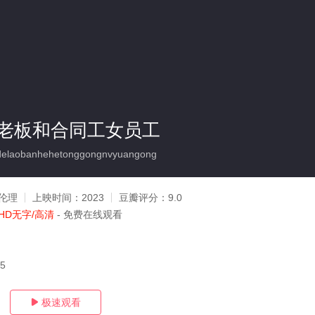
老板和合同工女员工
elaobanhehetonggongnvyuangong
伦理
上映时间：
2023
豆瓣评分：
9.0
HD无字/高清
- 免费在线观看
25
极速观看
