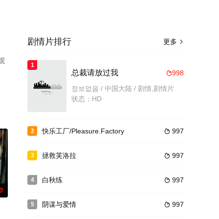
剧情片排行
更多

观
1
总裁请放过我
998

정보없음 / 中国大陆 / 剧情,剧情片
状态：HD
快乐工厂/Pleasure.Factory
997
2

拯救芙洛拉
997
3

白秋练
997
4

0
阴谋与爱情
997
5
