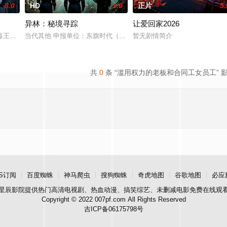
8.0
HD
1.0
正片
5.
异林：秘境寻踪
让爱回家2026
王廖爷将携600余公斤毒品来云交易，火速成立“斩毒行动”专案组，借调警员
当代其他 申报单位：东旗时代（北京）影视文化传媒有限公司
暂无剧情简介
共
0
条 “滥用权力的老板和合同工女员工” 
S订阅
百度蜘蛛
神马爬虫
搜狗蜘蛛
奇虎地图
谷歌地图
必应
星辰影院
提供热门高清电视剧、热血动漫、搞笑综艺、未删减电影免费在线观
Copyright © 2022 007pf.com All Rights Reserved
吉ICP备06175798号