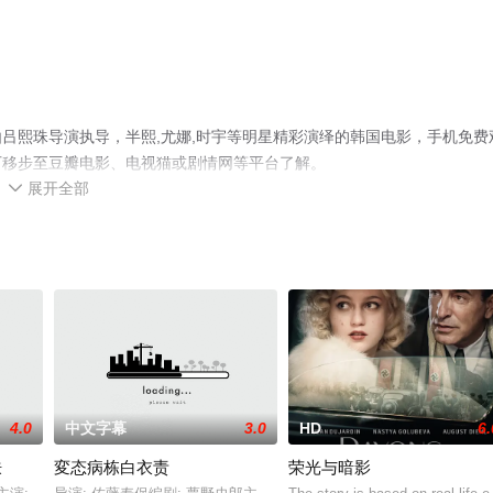
吕熙珠导演执导，半熙,尤娜,时宇等明星精彩演绎的韩国电影，手机免费
可移步至豆瓣电影、电视猫或剧情网等平台了解。
展开全部

4.0
中文字幕
3.0
HD
6.
肤
変态病栋白衣责
荣光与暗影