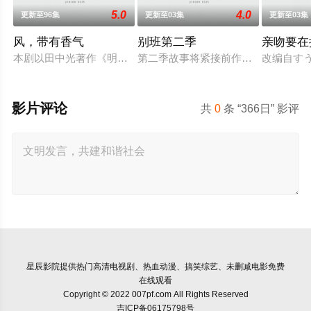
5.0
4.0
更新至96集
更新至03集
更新至03集
风，带有香气
别班第二季
亲吻要在
本剧以田中光著作《明治的南丁格尔 大关和物语》为原案，取材
第二季故事将紧接前作结局展开，以
改编自す
影片评论
共
0
条 “366日” 影评
星辰影院
提供热门高清电视剧、热血动漫、搞笑综艺、未删减电影免费
在线观看
Copyright © 2022 007pf.com All Rights Reserved
吉ICP备06175798号