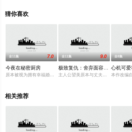
免费观看高清无删减完整版电视剧全集就来星辰影视，更
多相关信息可移步至豆瓣电视剧、电视猫或剧情网等平台
猜你喜欢
了解。
7.0
9.0
全11集
全11集
全8集
今夜在秘密厨房
极致复仇：舍弃面容的家政妇
心机可爱
原本被视为拥有幸福婚姻的主妇坪仓步（木南晴夏 饰），实际上
主人公望美原本与丈夫良一即将迎来
本作改编
相关推荐