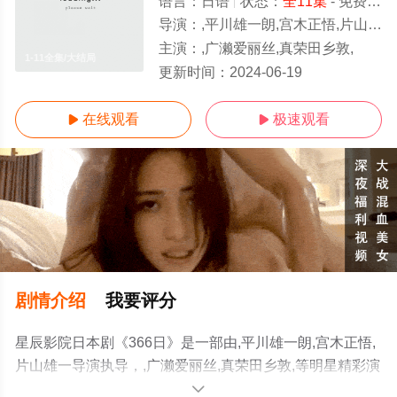
语言：
日语
状态：
全11集
- 免费在线观看
导演：
,平川雄一朗,宫木正悟,片山雄一
主演：
,广濑爱丽丝,真荣田乡敦,
1-11全集/大结局
更新时间：
2024-06-19
在线观看
极速观看


剧情介绍
我要评分
星辰影院日本剧《366日》是一部由,平川雄一朗,宫木正悟,
片山雄一导演执导，,广濑爱丽丝,真荣田乡敦,等明星精彩演
绎的日本电视剧，大结局剧情已揭晓（1-11全集），手机
