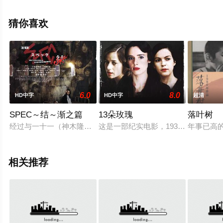
版电影大全就来星辰影视，更多相关信息可移步至豆瓣电
影、电视猫或剧情网等平台了解。
猜你喜欢
6.0
8.0
HD中字
HD中字
超清
SPEC～结～渐之篇
13朵玫瑰
落叶树
经过与一十一（神木隆之介 饰）的恶战，濑文焚流（加濑亮 饰
这是一部纪实电影，1936年西班牙
年事已高
相关推荐