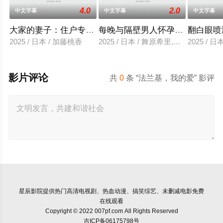
4.0
2.0
中文字幕
中文字幕
中文字幕
大家的妻子：住户专用洞口
每晚与隔壁男人怀孕性爱
翻白眼喷
2025 / 日本 / 加藤桃香
2025 / 日本 / 舞原希里,佐川金二
2025 / 
影片评论
共
0
条 “法兰基，我的爱” 影评
星辰影院
提供热门高清电视剧、热血动漫、搞笑综艺、未删减电影免费
在线观看
Copyright © 2022 007pf.com All Rights Reserved
吉ICP备06175798号