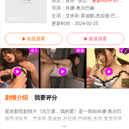
语言：
英语
状态：
更新HD中字/高清
导演：
肖娜·奥尔巴赫
主演：
艾米莉·莫迪默,杰拉德·巴特勒,杰克·麦克洪
更新HD中字
更新时间：
2024-02-25
在线观看
极速观看


剧情介绍
我要评分
星辰影院剧情片《法兰基，我的爱》是一部由肖娜·奥尔巴
赫导演执导，艾米莉·莫迪默,杰拉德·巴特勒,杰克·麦克洪等
明星精彩演绎的英国电影，手机免费观看高清无删减完整
