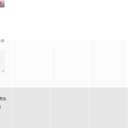
0
影评
爬虫
看