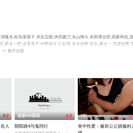
夫,松岛菜菜子,岸谷五朗,伊武雅刀,永山绚斗,本田博太郎,高桥和也,
宏,桥本一郎,余贵美子,中野裕斗,仁科贵,并木史郎,胜矢,桝太一,高原知秀,
展开全部
免费观看高清无删减完整版电影大全就来星辰影视，更多相关信息可移步至

9.0
更新HD国语
2.0
HD
3.
善良人
阴阳路4与鬼同行
丧中性爱：被坏公公驯服的
媳