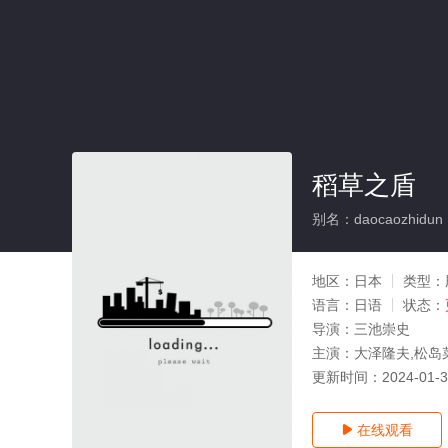
稻草之盾
别名：daocaozhidun
地区：
日本
类型：
语言：
日语
状态：
导演：
三池崇史
主演：
大泽隆夫,松岛
更新时间：
2024-01-
在线观看
