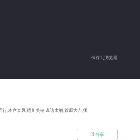
保存到浏览器
祥行,本宫泰风,蜷川美穗,诹访太朗,菅原大吉,须
分享
