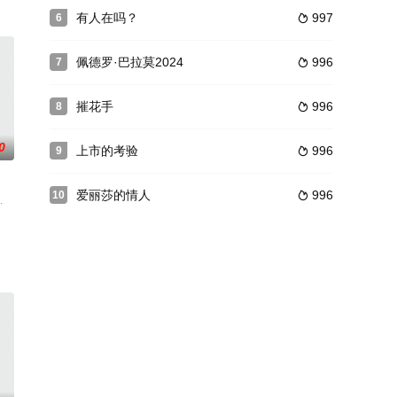
对神经质的夫妻、一个快递员共赴菲律宾旅游，却遇
有人在吗？
997
6

祸中失去了丈夫。她的公公在她年轻时就与丈夫分居，在听到儿子的消息后来
佩德罗·巴拉莫2024
996
7

摧花手
996
8

0
上市的考验
996
9

爱丽莎的情人
996
10

知道这样做不
）和凯瑟琳（Kathryn）绑架，
特饰）寄予厚望的儿子拉加夫高考失利，因无法忍受“失败者”的标签而发生意外