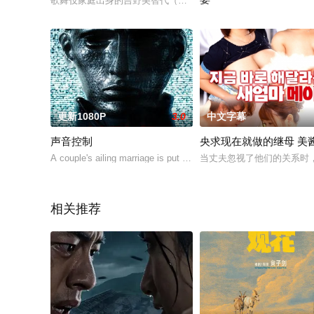
歌舞伎家庭出身的吉野美智代（谷ナオミ饰）自由生活在传统、
2025 / 日本 / 保野由美
更新1080P
3.0
中文字幕
声音控制
央求现在就做的继母 美
A couple's ailing marriage is put to the test whe
当丈夫忽视了他们的关系时
相关推荐