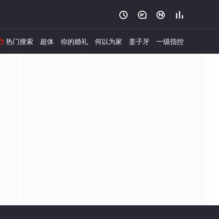




热门搜索
超体
你的婚礼
何以为家
姜子牙
一级指控
