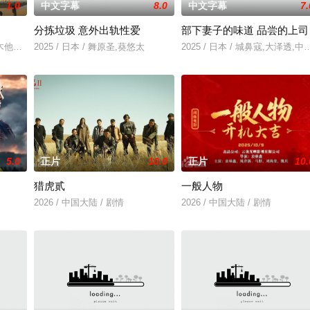
1.0
中文字幕
8.0
中文字幕
7.
分拣垃圾 意外出轨性爱
部下妻子的味道 品尝的上司
，以年轻化、科技化的光影语言活化红色记忆，生动诠释
木他们毕业于同一所大学。他们和很多年轻人一样，自以为是，敏感错弱，没有
2025 / 日本 / 舞原圣,葵悠太
2025 / 日本 / 城鼻寇,大泽透,
5.0
正片
10.0
正片
10.
猎虎贰
一般人物
2026 / 中国大陆 / 剧情
2026 / 中国大陆 / 剧情