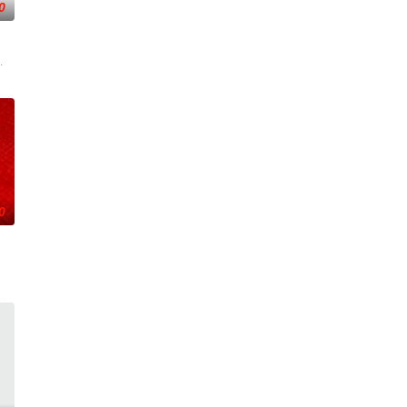
0
被认可的才华
中山健二
0