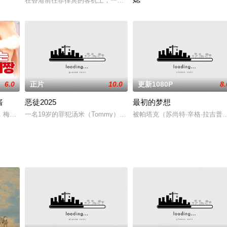
古朴的环境氛围之中，她早年分外迷恋《京鹿子娘道成寺
在香港前往菲律宾的客机上，一对恩爱度蜜月的新人、三个好友与一
,天海紫织,山见优奈,吉野穗乃花
一位美丽的已婚妇女，在一场车
6.0
正片
10.0
更新1080P
8.
酱
恶徒2025
最初的梦想
，梅便通过新儿子俊也满足了压抑的欲望，并由此与俊也发生了婚外情。尽管梅
一名19岁的罪犯汤米（Tommy）被一对功能失调的夫妇克里斯（Chris
被帕塔克（苏尚特·辛格·拉吉普