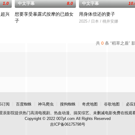
1.0
中文字幕
8.0
中文字幕
10.
人超兴
想要享受暴露式按摩的已婚女
用身体偿还的妻子
子
2025 / 日本 / 桃井安娜
2025 / 日本 / 竹内夏希
共
0
条 “稻草之盾” 
S订阅
百度蜘蛛
神马爬虫
搜狗蜘蛛
奇虎地图
谷歌地图
必应
星辰影院
提供热门高清电视剧、热血动漫、搞笑综艺、未删减电影免费在线观
Copyright © 2022 007pf.com All Rights Reserved
吉ICP备06175798号