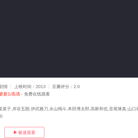
剧情
上映时间：
2013
豆瓣评分：
2.0
更新1/高清
- 免费在线观看
菜菜子,岸谷五朗,伊武雅刀,永山绚斗,本田博太郎,高桥和也,音尾琢真,山口
30
极速观看
