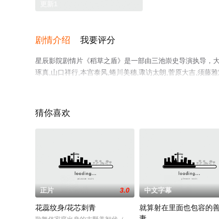
更新1
剧情介绍
我要评分
星辰影院剧情片《稻草之盾》是一部由三池崇史导演执导，大泽隆
琢真,山口祥行,本宫泰风,蜷川美穗,诹访太朗,菅原大吉,须藤雅
倍夏美,藤原龙也,山崎努等明星精彩演绎的日本电影，手机
瓣电影、电视猫或剧情网等平台了解。
猜你喜欢
正片
3.0
中文字幕
花蕊纹身/花芯刺青
就算射在里面也包容的
妻