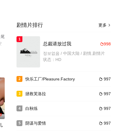
剧情片排行
更多

音尾
1
安
总裁请放过我
998

豆
정보없음 / 中国大陆 / 剧情,剧情片
状态：HD
快乐工厂/Pleasure.Factory
997
2

拯救芙洛拉
997
3

白秋练
997
4

0
阴谋与爱情
997
5

儿