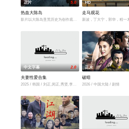
正片
5.0
HD
热血大陈岛
走马观花
影片以大陈岛垦荒历史为创作底色，在尊重历史真实性的前提下
新波，丁大宁，郭华，程一
中文字幕
2.0
正片
夫妻性爱合集
破暗
2025 / 韩国 / 刘正,闵正,秀贤,李恩美,韩石峰,闵道允,尚斗,尹江善
2026 / 中国大陆 / 剧情