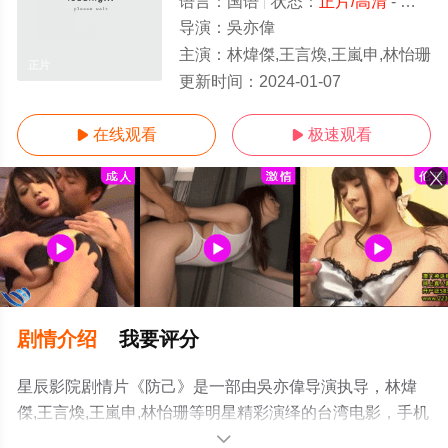
语言：
国语
状态：
正片/高清
- 免费在线观看
导演：
吳亦偉
主演：
林煒傑,王言煥,王嵐申,林怡珊
正片
更新时间：
2024-01-07
在线观看
极速观看


剧情介绍
我要评分
星辰影院剧情片《防己》是一部由吳亦偉导演执导，林煒
傑,王言煥,王嵐申,林怡珊等明星精彩演绎的台湾电影，手机
免费观看高清无删减完整版电影大全就来星辰影视，更多
