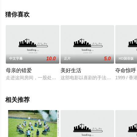
相关信息可移步至豆瓣电影、电视猫或剧情网等平台了
解。
猜你喜欢
10.0
5.0
中文字幕
正片
HD国语版
母亲的错爱
美好生活
夺命惊呼
走进这间房间，一股处女汗水的独特气息扑面而来。闻到这味道
这部电影以喜剧的手法展现14岁少
1999 /
相关推荐