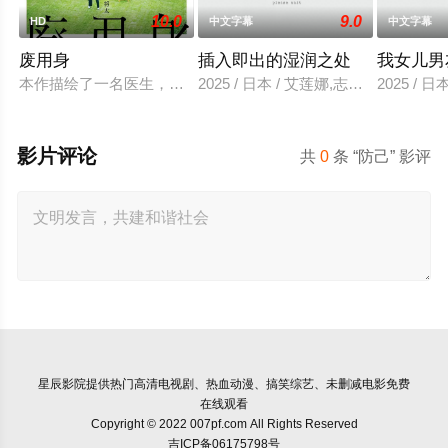
10.0
9.0
HD
中文字幕
中文字幕
废用身
插入即出的湿润之处
我女儿男
本作描绘了一名医生，因一种围绕“废用身”——因瘫痪等原因已
2025 / 日本 / 艾莲娜,志美健
2025 / 日
影片评论
共
0
条 “防己” 影评
星辰影院
提供热门高清电视剧、热血动漫、搞笑综艺、未删减电影免费
在线观看
Copyright © 2022 007pf.com All Rights Reserved
吉ICP备06175798号