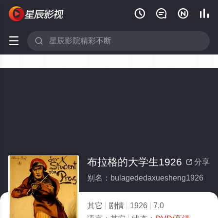






布拉格的大学生1926
分享

别名：bulagededaxuesheng1926
其它
剧情
1926
7.0