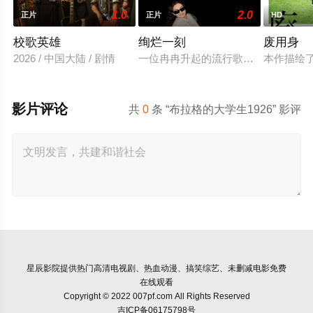
1.0
2.0
正片
正片
HD
校歌英雄
绚烂一刻
废用身
2026 / 中国大陆 / 剧情
一位冉冉升起的流行歌手在为她的巡
本作描绘
影片评论
共
0
条 “布拉格的大学生1926” 影评
星辰影院
提供热门高清电视剧、热血动漫、搞笑综艺、未删减电影免费
在线观看
Copyright © 2022 007pf.com All Rights Reserved
吉ICP备06175798号