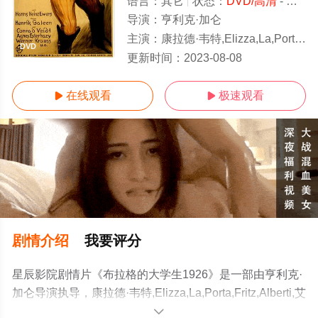
语言：
其它
状态：
DVD/高清
- 免费在线观看
导演：
亨利克·加仑
主演：
康拉德·韦特,Elizza,La,Porta,Fritz,Alberti,艾格尼丝·埃斯特黑齐,费迪南德·冯·阿尔滕,维尔纳·克劳斯,E
DVD
更新时间：
2023-08-08
在线观看
极速观看


剧情介绍
我要评分
星辰影院剧情片《布拉格的大学生1926》是一部由亨利克·
加仑导演执导，康拉德·韦特,Elizza,La,Porta,Fritz,Alberti,艾
格尼丝·埃斯特黑齐,费迪南德·冯·阿尔滕,维尔纳·克劳
