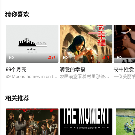
斯,Erich,Kober,Max,Maximilian等明星精彩演绎的其它电
影，手机免费观看高清无删减完整版电影大全就来星辰影
猜你喜欢
视，更多相关信息可移步至豆瓣电影、电视猫或剧情网等
平台了解。
4.0
4.0
HD
HD
HD
99个月亮
满意的幸福
丧中性爱
99 Moons homes in on two characters united by feeling
农民满意看着村里那些富起来的光棍
一位美丽
相关推荐