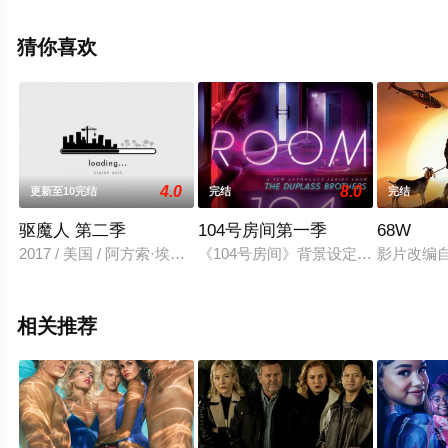
亨特,乔安娜·林莉等明星精彩演绎的英国电视剧，大结局剧
情已揭晓（已完结(无字)），手机免费观看高清无删减完整
猜你喜欢
版电视剧全集就来星辰影视，更多相关信息可移步至豆瓣
电视剧、电视猫或剧情网等平台了解。
4.0
8.0
更新至10完结
完结
完结
驱魔人 第二季
104号房间第一季
68W
2017 / 美国 / 阿方索·埃雷拉,本·丹尼尔斯,Kurt,Egyiawan,李丽君,
《104号房间》背景设定在一个平均
影片改编自
相关推荐