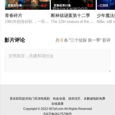
6.0
8.0
更新至02集
更新至第02集
已完结
青春碎片
断林镇谜案第十二季
少年魔法
1981年的洛杉矶 ，一班精英名校的高中生原本过住灿烂生活，
The 12th season of the New Zealand 
Billie, stil
影片评论
共
0
条 “三个侦探 第一季” 影评
星辰影院
提供热门高清电视剧、热血动漫、搞笑综艺、未删减电影免费
在线观看
Copyright © 2022 007pf.com All Rights Reserved
吉ICP备06175798号