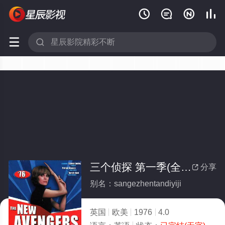






三个侦探 第一季(全集)
分享

别名：sangezhentandiyiji
英国
欧美
1976
4.0