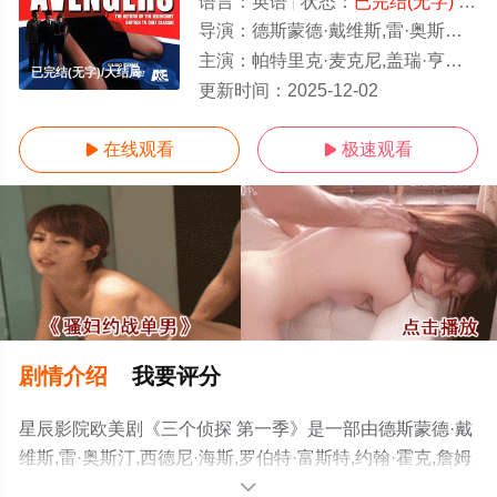
语言：
英语
状态：
已完结(无字)
- 免费在线观看
导演：
德斯蒙德·戴维斯,雷·奥斯汀,西德尼·海斯,罗伯特·富斯特,约翰·霍克,詹姆斯·希尔,格雷姆·克利福德
主演：
帕特里克·麦克尼,盖瑞·亨特,乔安娜·林莉
已完结(无字)/大结局
更新时间：
2025-12-02
在线观看
极速观看


剧情介绍
我要评分
星辰影院欧美剧《三个侦探 第一季》是一部由德斯蒙德·戴
维斯,雷·奥斯汀,西德尼·海斯,罗伯特·富斯特,约翰·霍克,詹姆
斯·希尔,格雷姆·克利福德导演执导，帕特里克·麦克尼,盖瑞·
