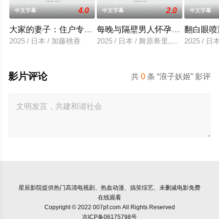
4.0
2.0
中文字幕
中文字幕
中文字幕
大家的妻子：住户专用洞口
每晚与隔壁男人怀孕性爱
翻白眼喷
2025 / 日本 / 加藤桃香
2025 / 日本 / 舞原希里,佐川金二
2025 / 
影片评论
共
0
条 “浪子妖姬” 影评
星辰影院
提供热门高清电视剧、热血动漫、搞笑综艺、未删减电影免费
在线观看
Copyright © 2022 007pf.com All Rights Reserved
吉ICP备06175798号