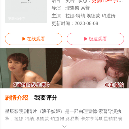
语言：
英语
状态：
更新HD中字/高清
导演：
理查德·索普
主演：
拉娜·特纳,埃德蒙·珀道姆,路易斯·卡尔亨
更新HD中字
更新时间：
2023-08-08
在线观看
极速观看


剧情介绍
我要评分
星辰影院剧情片《浪子妖姬》是一部由理查德·索普导演执
导，拉娜·特纳,埃德蒙·珀道姆,路易斯·卡尔亨等明星精彩演
绎的美国电影，手机免费观看高清无删减完整版电影大全
