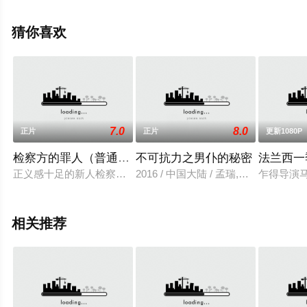
就来星辰影视，更多相关信息可移步至豆瓣电影、电视猫
或剧情网等平台了解。
猜你喜欢
7.0
8.0
正片
正片
更新1080P
检察方的罪人（普通话版）
不可抗力之男仆的秘密
法兰西一
正义感十足的新人检察官冲野启一郎（二宫和也 饰）十分敬仰当
2016 / 中国大陆 / 孟瑞,王博文,厉娜
乍得导演马
相关推荐