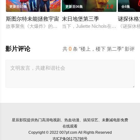
2.0
1.0
更新至03集
更新至06集
全8集
斯图尔特未能拯救宇宙
末日地堡第三季
谜探休格
故事聚焦《大爆炸》的漫画书老板斯图尔特·布鲁姆，他弄坏了
当下，Juliette Nichols在
《谜探休
影片评论
共
0
条 “楼上，楼下 第二季” 影评
星辰影院
提供热门高清电视剧、热血动漫、搞笑综艺、未删减电影免费
在线观看
Copyright © 2022 007pf.com All Rights Reserved
吉ICP备06175798号