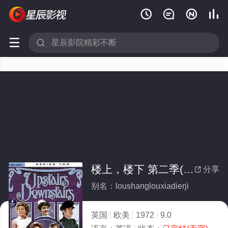






楼上，楼下 第二季(全集)
分享

别名：loushanglouxiadierji
英国
欧美
1972
9.0