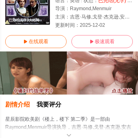
语言：
英语
状态：
已完结(无字)
- 免费在线观看
导演：
Raymond,Menmuir
主演：
吉恩·马修,戈登·杰克逊,安吉拉·巴德利
已完结(无字)/大结局
更新时间：
2025-12-02
在线观看
极速观看


剧情介绍
我要评分
星辰影院欧美剧《楼上，楼下 第二季》是一部由
Raymond,Menmuir导演执导，吉恩·马修,戈登·杰克逊,安吉
拉·巴德利等明星精彩演绎的英国电视剧，大结局剧情已揭
