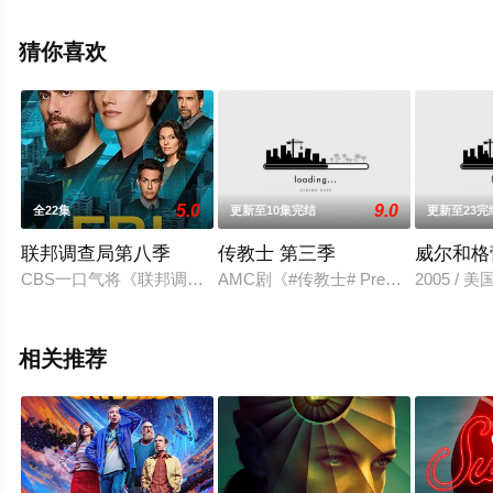
晓（已完结(无字)），手机免费观看高清无删减完整版电视
剧全集就来星辰影视，更多相关信息可移步至豆瓣电视
猜你喜欢
剧、电视猫或剧情网等平台了解。
5.0
9.0
全22集
更新至10集完结
更新至23完
联邦调查局第八季
传教士 第三季
威尔和格
CBS一口气将《联邦调查局》续订至第九季。
AMC剧《#传教士# Preacher
2005 /
相关推荐