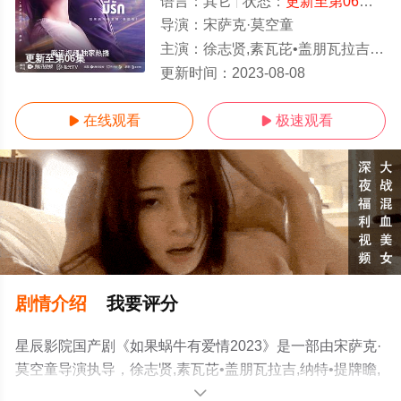
语言：
其它
状态：
更新至第06集
- 
导演：
宋萨克·莫空童
主演：
徐志贤,素瓦芘•盖朋瓦拉吉,纳特•提牌瞻,尼提破•泼展,斯李纳•苏砍塔拉,飘•斯李素万,剌塔蓬•阿农麻可提
更新至第06集
更新时间：
2023-08-08
在线观看
极速观看


剧情介绍
我要评分
星辰影院国产剧《如果蜗牛有爱情2023》是一部由宋萨克·
莫空童导演执导，徐志贤,素瓦芘•盖朋瓦拉吉,纳特•提牌瞻,
尼提破•泼展,斯李纳•苏砍塔拉,飘•斯李素万,剌塔蓬•阿农麻
