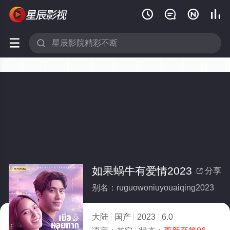






如果蜗牛有爱情2023
分享

别名：ruguowoniuyouaiqing2023
大陆
国产
2023
6.0