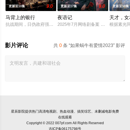
9.0
9.0
更新至10集
更新至17集
更新至18集
马背上的银行
夜语记
天才，女
抗战期间，日伪政府强行推广、使用由“中国准备银行”发行的伪
2025年7月网络剧备案 当代 都市 
根据素光
影片评论
共
0
条 “如果蜗牛有爱情2023” 影评
星辰影院
提供热门高清电视剧、热血动漫、搞笑综艺、未删减电影免费
在线观看
Copyright © 2022 007pf.com All Rights Reserved
吉ICP备06175798号