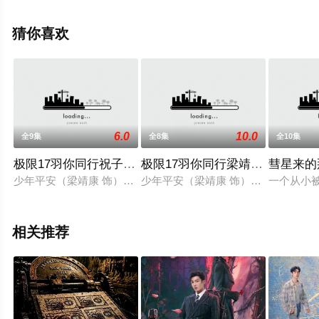
可提等明星精彩演绎的大陆电视剧，手机免费观看高清无
删减完整版电视剧全集就来星辰影视，更多相关信息可移
猜你喜欢
步至豆瓣电视剧、电视猫或剧情网等平台了解。
6.0
10.0
全9集
全8集
全10集
极限17羽你同行祝子杰定制版
极限17羽你同行梁靖康定制版
彗星来的
少年平安（梁靖康 饰）患有自闭症，因自己身上显露的运动天赋
少年平安（梁靖康 饰）患有自闭症，
一个从小
相关推荐