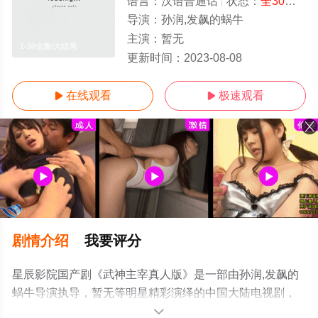
语言：
汉语普通话
状态：
全30集
- 
导演：
孙润,发飙的蜗牛
主演：
暂无
1-30全集/大结局
更新时间：
2023-08-08
在线观看
极速观看


剧情介绍
我要评分
星辰影院国产剧《武神主宰真人版》是一部由孙润,发飙的
蜗牛导演执导，暂无等明星精彩演绎的中国大陆电视剧，
大结局剧情已揭晓（1-30全集），手机免费观看高清无删
