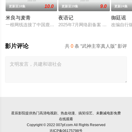
10.0
9.0
更新至18集
更新至19集
更新24集
米良与麦青
夜语记
御廷谣
一根网线连接了中国鹿鸣村和英国牛津，麦香通过视频向米良宣
2025年7月网络剧备案 当代 都市 
改编自行
影片评论
共
0
条 “武神主宰真人版” 影评
星辰影院
提供热门高清电视剧、热血动漫、搞笑综艺、未删减电影免费
在线观看
Copyright © 2022 007pf.com All Rights Reserved
吉ICP备06175798号