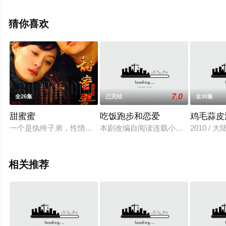
减完整版电视剧全集就来星辰影视，更多相关信息可移步
至豆瓣电视剧、电视猫或剧情网等平台了解。
猜你喜欢
8.0
7.0
全26集
已完结
全30集
甜蜜蜜
吃饭跑步和恋爱
鸡毛蒜皮
一个是纨绔子弟，性情顽劣，却纯真善良。一个被人骂作“破鞋”
本剧改编自阅读连载小说《拜金罗曼
2010 / 
相关推荐