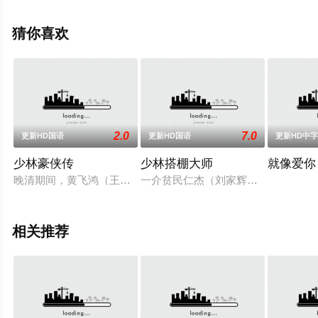
信息可移步至豆瓣电影、电视猫或剧情网等平台了解。
猜你喜欢
2.0
7.0
更新HD国语
更新HD国语
更新HD中
少林豪侠传
少林搭棚大师
就像爱你
晚清期间，黄飞鸿（王群 饰）作为南派少林武功传人，在佛山一
一介贫民仁杰（刘家辉）为惩罚平时
相关推荐