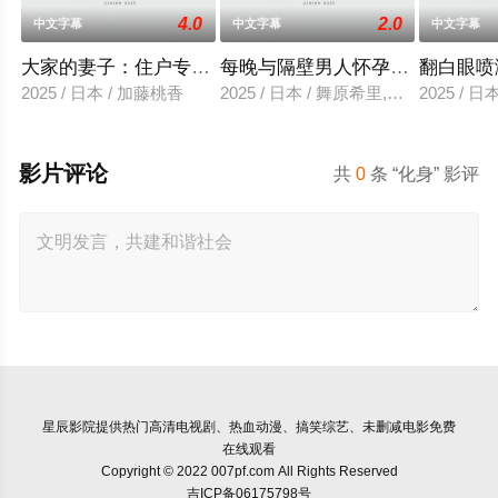
4.0
2.0
中文字幕
中文字幕
中文字幕
大家的妻子：住户专用洞口
每晚与隔壁男人怀孕性爱
翻白眼喷
2025 / 日本 / 加藤桃香
2025 / 日本 / 舞原希里,佐川金二
2025 / 
影片评论
共
0
条 “化身” 影评
星辰影院
提供热门高清电视剧、热血动漫、搞笑综艺、未删减电影免费
在线观看
Copyright © 2022 007pf.com All Rights Reserved
吉ICP备06175798号