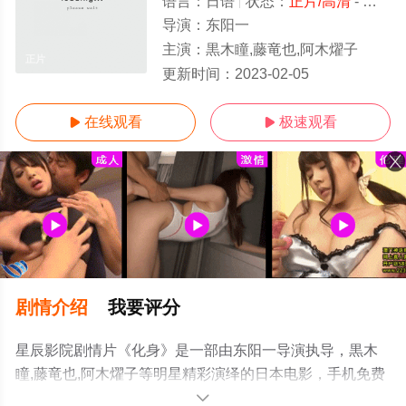
语言：
日语
状态：
正片/高清
- 免费在线观看
导演：
东阳一
主演：
黒木瞳,藤竜也,阿木燿子
正片
更新时间：
2023-02-05
在线观看
极速观看


剧情介绍
我要评分
星辰影院剧情片《化身》是一部由东阳一导演执导，黒木
瞳,藤竜也,阿木燿子等明星精彩演绎的日本电影，手机免费
观看高清无删减完整版电影大全就来星辰影视，更多相关
