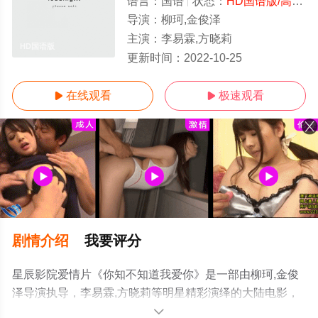
语言：
国语
状态：
HD国语版/高清
-
导演：
柳珂,金俊泽
主演：
李易霖,方晓莉
HD国语版
更新时间：
2022-10-25
在线观看
极速观看


剧情介绍
我要评分
星辰影院爱情片《你知不知道我爱你》是一部由柳珂,金俊
泽导演执导，李易霖,方晓莉等明星精彩演绎的大陆电影，
手机免费观看高清无删减完整版电影大全就来星辰影视，
