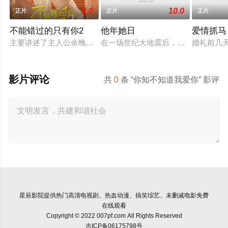
8.0
10.0
正片
正片
正片
不能错过的只有你2
他年她日
爱情抓马
主要讲述了主人公余晚空在他的旅途中偶然遇到了一个境遇相似
在一场世纪大地震后，矗立于海中央的
婚礼前几
影片评论
共
0
条 “你知不知道我爱你” 影评
星辰影院
提供热门高清电视剧、热血动漫、搞笑综艺、未删减电影免费
在线观看
Copyright © 2022 007pf.com All Rights Reserved
吉ICP备06175798号