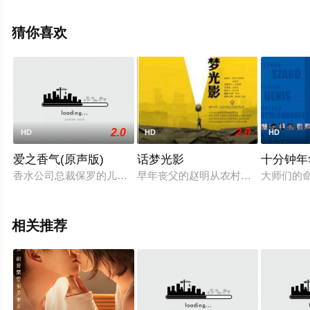
更多相关信息可移步至豆瓣电影、电视猫或剧情网等平台
了解。
猜你喜欢
2.0
2.0
HD
HD
HD
爱之香气(原声版)
话梦光影
十分钟年
香水公司总裁保罗的儿子亚历山大对香水有特殊的鉴赏力，一个
早年丧父的赵明从农村老家来到北京
大师们的
相关推荐