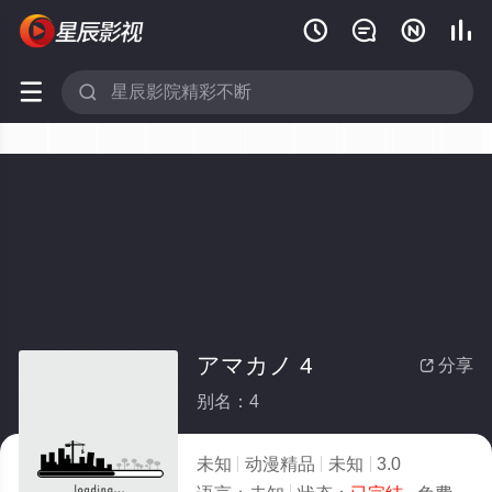






アマカノ 4
分享

别名：4
未知
动漫精品
未知
3.0