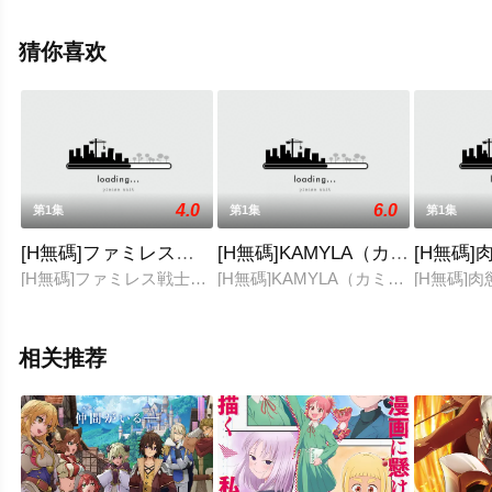
瓣动漫、电视猫或剧情网等平台了解。
猜你喜欢
4.0
6.0
第1集
第1集
第1集
[H無碼]ファミレス戦士プリン order.2
[H無碼]KAMYLA（カミイラ）１
[H無碼]
[H無碼]ファミレス戦士プリン order.2
[H無碼]KAMYLA（カミイラ）１
[H無碼]肉
相关推荐