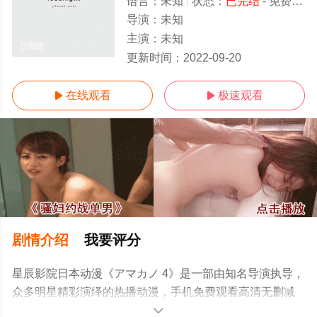
语言：
未知
状态：
已完结
- 免费在线观看
导演：
未知
主演：
未知
已完结
更新时间：
2022-09-20
在线观看
极速观看


剧情介绍
我要评分
星辰影院日本动漫《アマカノ 4》是一部由知名导演执导，
众多明星精彩演绎的热播动漫，手机免费观看高清无删减
完整版动漫全集就来星辰影视，更多相关信息可移步至豆
