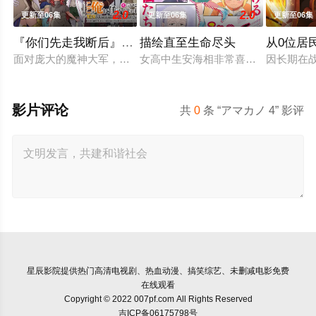
2.0
2.0
更新至06集
更新至06集
更新至06集
『你们先走我断后』，于是10年后我成为了传说
描绘直至生命尽头
从0位居
面对庞大的魔神大军，为了回避全灭危机，勒库对伙伴们说出「这
女高中生安海相非常喜欢看漫画，尤其
因长期在
影片评论
共
0
条 “アマカノ 4” 影评
星辰影院
提供热门高清电视剧、热血动漫、搞笑综艺、未删减电影免费
在线观看
Copyright © 2022 007pf.com All Rights Reserved
吉ICP备06175798号