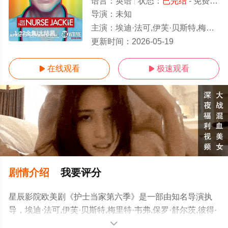
语言：
英语
状态：
已完结
- 免费在线观看
导演：
未知
主演：
埃迪·法可,伊芙·贝斯特,梅里特·韦弗,保罗·舒尔茨,彼得·费辛利,多米尼克·福穆萨,露比·杰琳斯,安娜·迪佛·史密斯,Stephen,
1-12全集/大结局
更新时间：
2026-05-19
在线观看
极速观看


剧情介绍
我要评分
星辰影院欧美剧《护士当家第六季》是一部由知名导演执
导，埃迪·法可,伊芙·贝斯特,梅里特·韦弗,保罗·舒尔茨,彼得·
费辛利,多米尼克·福穆萨,露比·杰琳斯,安娜·迪佛·史密
