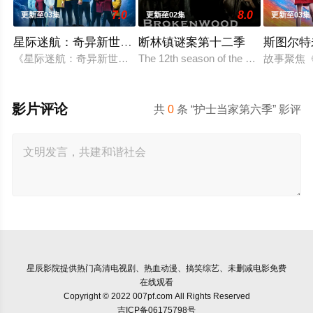
7.0
8.0
更新至03集
更新至02集
更新至03集
星际迷航：奇异新世界第四季
断林镇谜案第十二季
斯图尔特
《星际迷航：奇异新世界》已续订第四季。
The 12th season of the New Zealand 
故事聚焦
影片评论
共
0
条 “护士当家第六季” 影评
星辰影院
提供热门高清电视剧、热血动漫、搞笑综艺、未删减电影免费
在线观看
Copyright © 2022 007pf.com All Rights Reserved
吉ICP备06175798号