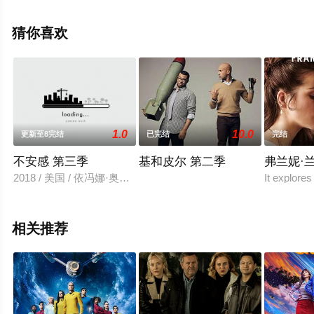
斯,Stephen,Wallem,Mackenzie,Aladjem等明星精彩演绎的
美国电视剧，大结局剧情已揭晓（1-12全集），手机免费
猜你喜欢
观看高清无删减完整版电视剧全集就来星辰影视，更多相
关信息可移步至豆瓣电视剧、电视猫或剧情网等平台了
解。
1.0
10.0
更新至8完结
已完结
完结
不安感 第三季
基和皮尔 第二季
弗兰妮·
2018 / 美国 / 依冯娜·奥吉,伊萨·雷,娜塔莎·罗斯韦尔,阿曼达·锡莱斯
It explores
相关推荐