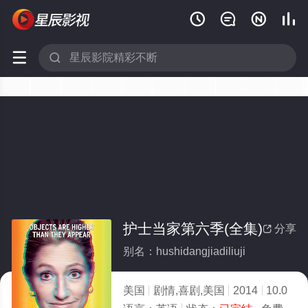






护士当家第六季(全集)
分享

别名：hushidangjiadiliuji
美国
剧情,喜剧,美国
2014
10.0